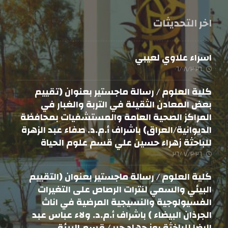
اخر التحديثات
اسراء علاوي لعيبي
٠٦/٠٨/٢٠٢٦
كلية العلوم / رسالة ماجستير بعنوان (تقييم
بعض المعادن الثقيلة في التربة والغبار في
المراكز الصحية العامة والمستشفيات بمحافظة
الديوانية/العراق) باشراف أ.م.د. صفاء عبد الزهرة
للباحثة زهراء حسين علي قسم علوم الحياة
٢٦/٠٧/٢٠٢٦
كلية العلوم / رسالة ماجستير بعنوان (التقييم
البيئي والسمي لنترات الرصاص على التغيرات
الفسيولوجية والنسيجية المرضية في اناث
الجرذان البيضاء ) باشراف أ.م.د. ولاء عباس عبد
الرضا للباخثة روز جهاد جبر / قسم البيئة