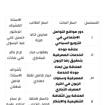
الاستاذ
التسلسل
اسم البحث
اسم الطالب
المشرف
دور مواقع التواصل
الدكتور
صابرين خالد
١.
الاجتماعي في
حسين علي
مرزة
الترويج السياحي
عبد الرسول
علاقه جوده
يعقوب جبار
م.م باقر
٢.
الخدمات المصرفية
شبلاوي
علي بلجات
بتحقيق رضا الزبون
العلاقة بين ابعاد
بأشراف
جودة الخدمة
حيدر فاضل لفتة
الاستاذ/
٣.
المصرفية وسلوك
حمادي
فاضل
الزبون في اختيار
شعلان
المصرف التجاري
العلاقة بين الثقافة
جاسم محمد
.م. سحر
٤.
التنظيمية والابتكار
فاضل الجنابي
عناوي رهيو