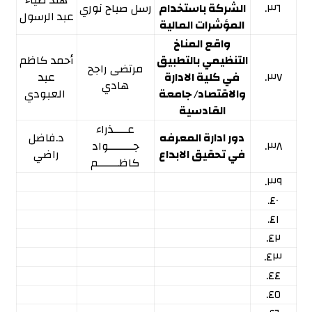
هند ضياء
٣٦.
الشركة باستخدام
رسل صباح نوري
عبد الرسول
المؤشرات المالية
واقع المناخ
التنظيمي بالتطبيق
أحمد كاظم
مرتضى راجح
٣٧.
في كلية الادارة
عبد
هادي
والاقتصاد/ جامعة
العبودي
القادسية
عــــذراء
دور ادارة المعرفه
د.فاضل
٣٨.
جـــــــواد
في تحقيق الابداع
راضي
كاظــــــم
٣٩.
٤٠.
٤١.
٤٢.
٤٣.
٤٤.
٤٥.