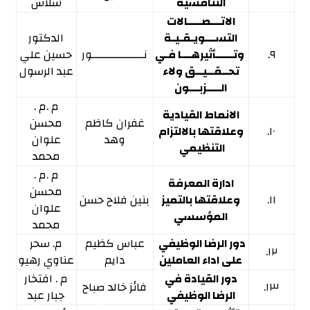
التنافسية
شلاش
الاتـــصــــالات
التســـويـقـيـة
الدكتور
٩.
وتـــــأثيرهـــا فـي
نـــــــــــــــور
حسين علي
تحــقــيــق ولاء
عبد الرسول
الــــزبـــون
م .م .
الانماط القيادية
غفران كاظم
محسن
١٠.
وعلاقتها بالالتزام
وهد
علوان
التنظيمي
محمد
م .م .
ادارة المعرفة
محسن
١١.
وعلاقتها بالتميز
بنين فلاح حسن
علوان
المؤسسي
محمد
دور الرضا الوظيفي
عباس كظيم
م. سحر
١٢.
على اداء العاملين
دايم
عناوي رهيو
دور القيادة في
م . افتخار
١٣.
فائز خالد صباح
الرضا الوظيفي
جبار عبد