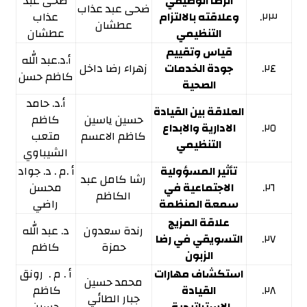
الرضا الوظيفي
ضحى عبد
ضحى عبد عذاب
٢٣.
وعلاقته بالالتزام
عذاب
عطشان
التنظيمي
عطشان
قياس وتقييم
أ.د.عبد الله
٢٤.
جودة الخدمات
زهراء رضا داخل
كاظم حسن
الصحية
أ.د. حامد
العلاقة بین القیادة
حسین یاسین
كاظم
٢٥.
الاداریة والابداع
كاظم الاعسم
متعب
التنظیمي
الشیباوي
تأثير المسؤولية
أ .م . د. جواد
رشا كامل عبد
٢٦.
الاجتماعية في
محسن
الكاظم
سمعة المنظمة
راضي
علاقة المزيج
رندة سعدون
د. عبد الله
٢٧.
التسويقي في رضا
حمزة
كاظم
الزبون
استكشاف مهارات
أ . م . رونق
محمد حسين
٢٨.
القيادة
كاظم
جبار الطائي