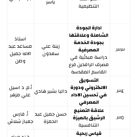
ياسر
التنظيمية
ادارة الجودة
الشاملة وعلاقتها
استاذ
بجودة الخدمة
زينة علي
مساعد عبد
٣٣.
المصرفية
سعدون
الاله جميل
دراسة مبدئية في
وطن
مصرف الرافدين فرع
القاسم المقدسة
التسويق
الالكتروني ودورة
أ.م. د اسيل
٣٤.
داليا بشير هادي
في تحسين الاداء
علي مزهر
المصرفي
علاقة التصنيع
حسن جميل عبد
أ. فارس
٣٥.
الرشيق بالميزة
الحمزة
جعباز شلاش
التنافسية
قياس ربحية