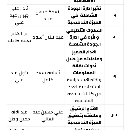
الاجتماعية
تأثير ادارة الجودة
أ. د . علي
نعمة عباس
١٩.
الشاملة في
جيران عبد
عبيد
الميزة التنافسية
علي
السلوك التنظيمي
م. الهام
٢٠.
و اثره في ادارة
هبه لبنان أسود
نعمة كاظم
الجودة الشاملة
الاداء المميز
وفاعليته من خلال
أدوات تقانة
المعلومات
أسامه سعد
بتول عبد
٢١.
والاتصالات: دراسة
كامل
علي
استطلاعية لعدد
من كليات جامعة
القادسية
الانتاج الرشيق
علي حسين عبد
عبد الاله
٢٢.
وعلاقته بتحقيق
العالي
جميل وطن
الميزة التنافسية