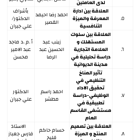
لدى العاملين
العلاقة بين ادارة
بأشراف
احمد رضا احيمد
٥.
المعرفة والميزة
الدكتور/
القصير
التنافسية
علي جيران
العلاقة بين سلوك
المستهلك و
زينب عبد
أ .م .د ماجد
٦.
العلامة التجارية
الحسين عبد
عبد الامير
دراسة تحليلية في
الرضا
محسن
مدينة الديوانية
تأثير المناخ
التنظيمي في
تحقيق الاداء
احمد راسم
الدكتور
٧.
الوظيفي-دراسة
مطشر
علي جيران
تطبيقية في
مستشفى القاسم
العام
العلاقة بين تصميم
الاستاذ
حسام حاكم
٨.
المنتج و الميزة
فارس جعباز
فليح