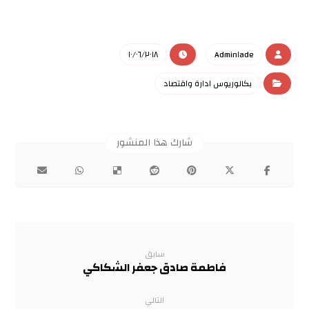
١٠/٠٦/٢٠١٨
Admin١ade
بكالوريوس ادارة واقتصاد
سابق
فاطمة صادق جعفر الشكاكي
التالي