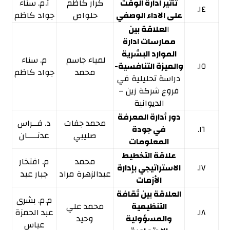
تأثير ادارة الوقت
كرار كاظم
أ.م. سناء
١٤.
على الاداء الوصفي
حلواص
جواد كاظم
ا
لعلاقة بين
ممارسات ادارة
الموارد البشرية
لمياء جاسم
م. سناء
١٥.
والميزة التنافسية-
محمد
جواد كاظم
دراسة تحليلية في
فروع شركة زين –
الديوانية
دور أدارة المعرفة
محمد جفات
د. فــراس
١٦.
في جودة
صليبي
عدنــــان
المعلومات
علاقة التخطيط
محمد
م. افتخار
١٧.
الاستراتيجي بإدارة
عبدالزهرة مراد
جبار عبد
الأزمات
العلاقة بين ثقافة
م.م. بشرى
التنظيمية
محمد علي
١٨.
عبد الحمزة
والمسؤولية
وحيد
عباس