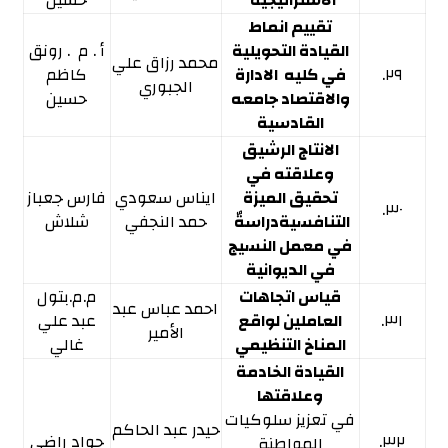
الاستراتيجية
حسين
تقييم انماط
القيادة التحويلية
أ . م . رونق
محمد رزاق علي
٢٩.
في كليه الادارة
كاظم
الجبوري
والاقتصاد جامعه
حسين
القادسية
الانتاج الرشيق
وعلاقته في
تحقيق الميزة
ايناس سعودي
فارس جعباز
٣٠.
التنافسيةدراسةٌ
حمد النجفي
شلاش
في معمل النسيج
في الديوانية
قياس اتجاهات
م.م.بتول
احمد عباس عبد
٣١.
العاملين لواقع
عبد علي
الأمير
المناخ التنظيمي
غالي
القيادة الخادمة
وعلاقتها
في تعزيز سلوكيات
حيدر عبد الحاكم
٣٢.
جواد راضي
المواطنة