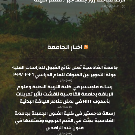
٢٣/٠٧/٢٠٢٦
اخبار الجامعة
جامعة القادسية تعلن نتائج القبول للدراسات العليا/
جولة التدوير بين القنوات للعام الدراسي ٢٠٢٦-٢٠٢٧
٣١/٠٧/٢٠٢٦
رسالة ماجستير في كلية التربية البدنية وعلوم
الرياضة بجامعة القادسية ناقشت تأثير تمرينات
بأسلوب HIIT في بعض عناصر اللياقة البدنية
٢٨/٠٧/٢٠٢٦
رسالة ماجستير في كلية الفنون الجميلة بجامعة
القادسية بحثت في القيم التربوية وتمثلاتها في
فنون بلاد الرافدين
٢٨/٠٧/٢٠٢٦