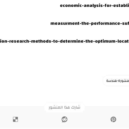
economic-analysis-for-establi
tion-research-methods-to-determine-the-optimum-locatio
منشورة-هندسة