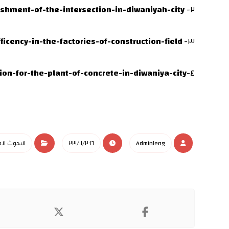
shment-of-the-intersection-in-diwaniyah-city
٢-
measurment-the-performance-sufficency-in-the-factories-of-construction-field
٣-
n-for-the-plant-of-concrete-in-diwaniya-city
٤-
Admin١eng
٢٣/١١/٢٠١٦
البحوث ال