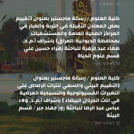
٠٦/٠٨/٢٠٢٦
كلية العلوم / رسالة ماجستير بعنوان (تقييم
بعض المعادن الثقيلة في التربة والغبار في
المراكز الصحية العامة والمستشفيات
بمحافظة الديوانية/العراق) باشراف أ.م.د.
صفاء عبد الزهرة للباحثة زهراء حسين علي
قسم علوم الحياة
٢٦/٠٧/٢٠٢٦
كلية العلوم / رسالة ماجستير بعنوان
(التقييم البيئي والسمي لنترات الرصاص على
التغيرات الفسيولوجية والنسيجية المرضية
في اناث الجرذان البيضاء ) باشراف أ.م.د. ولاء
عباس عبد الرضا للباخثة روز جهاد جبر / قسم
البيئة
٢٣/٠٧/٢٠٢٦