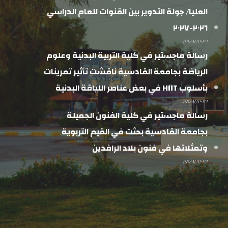
العليا/ جولة التدوير بين القنوات للعام الدراسي
٢٠٢٦-٢٠٢٧
٣١/٠٧/٢٠٢٦
رسالة ماجستير في كلية التربية البدنية وعلوم
الرياضة بجامعة القادسية ناقشت تأثير تمرينات
بأسلوب HIIT في بعض عناصر اللياقة البدنية
٢٨/٠٧/٢٠٢٦
رسالة ماجستير في كلية الفنون الجميلة
بجامعة القادسية بحثت في القيم التربوية
وتمثلاتها في فنون بلاد الرافدين
٢٨/٠٧/٢٠٢٦