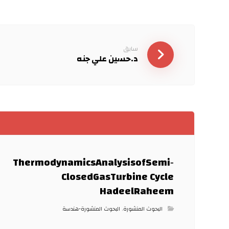
سابق
د.حسين علي جنه
ThermodynamicsAnalysisofSemi‐
ClosedGasTurbine Cycle
HadeelRaheem
البحوث المنشورة
,
البحوث المنشورة-هندسة