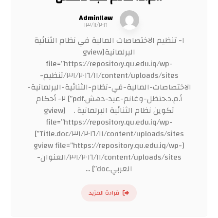
Admin١law
١٣/١١/٢٠١٦
١- تنظيم الاختصاصات المالية في نظام الثنائية
البرلمانية[gview
file=”https://repository.qu.edu.iq/wp-
content/uploads/sites/٣١/٢٠١٦/١١/تنظيم-
الاختصاصات-المالية-في-نظام-الثنائية-البرلمانية-
أ.م.د.حنظل-وغانم-عبد-دهش.pdf”] ٢- أحكام
تكوين نظام الثنائية البرلمانية . [gview
file=”https://repository.qu.edu.iq/wp-
content/uploads/sites/٣١/٢٠١٦/١١/Title.doc”]
[gview file=”https://repository.qu.edu.iq/wp-
content/uploads/sites/٣١/٢٠١٦/١١/العنوان-
العربي.doc”] ...
قراءة المزيد