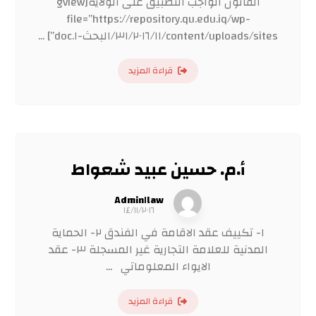
القانون الواجب التطبيق على الولاية[gview
file=”https://repository.qu.edu.iq/wp-
content/uploads/sites/٣١/٢٠١٦/١١/البحث-١.doc”] ...
قراءة المزيد
أ.م. حسين عبيد شعواط
Admin١law
١٤/١١/٢٠١٦
١- تكييف عقد الاقامة في الفندق ٢- الحماية
المدنية للعلامة التجارية غير المسجلة ٣- عقد
الايواء المعلوماتي ...
قراءة المزيد