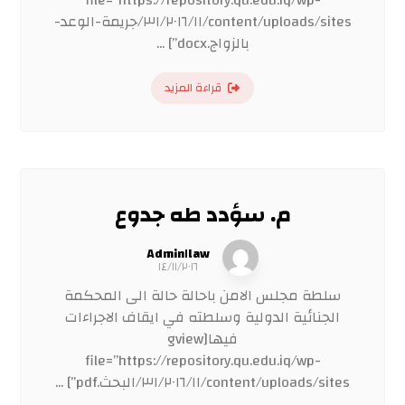
file=”https://repository.qu.edu.iq/wp-
content/uploads/sites/٣١/٢٠١٦/١١/جريمة-الوعد-
بالزواج.docx”] ...
قراءة المزيد
م. سؤدد طه جدوع
Admin١law
١٤/١١/٢٠١٦
سلطة مجلس الامن باحالة حالة الى المحكمة
الجنائية الدولية وسلطته في ايقاف الاجراءات
فيها[gview
file=”https://repository.qu.edu.iq/wp-
content/uploads/sites/٣١/٢٠١٦/١١/البحث.pdf”] ...