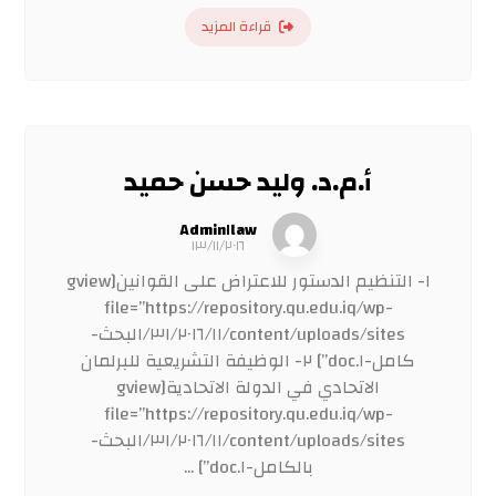
قراءة المزيد
أ.م.د. وليد حسن حميد
Admin١law
١٣/١١/٢٠١٦
١- التنظيم الدستور للاعتراض على القوانين[gview
file=”https://repository.qu.edu.iq/wp-
content/uploads/sites/٣١/٢٠١٦/١١/البحث-
كامل-١.doc”] ٢- الوظيفة التشريعية للبرلمان
الاتحادي في الدولة الاتحادية[gview
file=”https://repository.qu.edu.iq/wp-
content/uploads/sites/٣١/٢٠١٦/١١/البحث-
بالكامل-١.doc”] ...