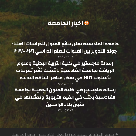
اخبار الجامعة
جامعة القادسية تعلن نتائج القبول للدراسات العليا/
جولة التدوير بين القنوات للعام الدراسي ٢٠٢٦-٢٠٢٧
٣١/٠٧/٢٠٢٦
رسالة ماجستير في كلية التربية البدنية وعلوم
الرياضة بجامعة القادسية ناقشت تأثير تمرينات
بأسلوب HIIT في بعض عناصر اللياقة البدنية
٢٨/٠٧/٢٠٢٦
رسالة ماجستير في كلية الفنون الجميلة بجامعة
القادسية بحثت في القيم التربوية وتمثلاتها في
فنون بلاد الرافدين
٢٨/٠٧/٢٠٢٦
© جميع الحقوق محفوظة (جامعة القادسية - مركز الحاسبة