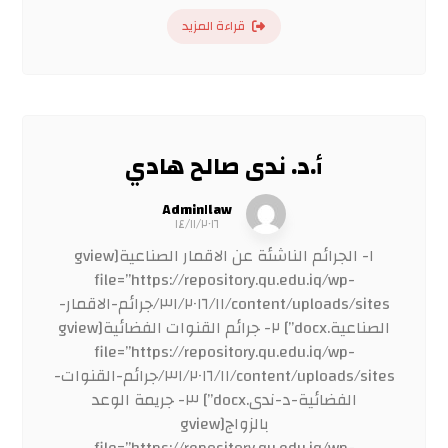
قراءة المزيد
أ.د. ندى صالح هادي
Admin١law
١٤/١١/٢٠١٦
١- الجرائم الناشئة عن الاقمار الصناعية[gview
file=”https://repository.qu.edu.iq/wp-
content/uploads/sites/٣١/٢٠١٦/١١/جرائم-الاقمار-
الصناعية.docx”] ٢- جرائم القنوات الفضائية[gview
file=”https://repository.qu.edu.iq/wp-
content/uploads/sites/٣١/٢٠١٦/١١/جرائم-القنوات-
الفضائية-د-ندى.docx”] ٣- جريمة الوعد
بالزواج[gview