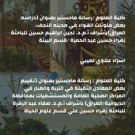
كلية العلوم /رسالة ماجستير بعنوان (دراسه
بعض ملوثات الهواء في مدينه النجف،
العراق)بأشراف أ.م.د. لجين ابراهيم حسين للباحثة
زهراء حسين عبد الحمزة /قسم البيئة
٠٨/٠٨/٢٠٢٦
اسراء علاوي لعيبي
٠٦/٠٨/٢٠٢٦
كلية العلوم / رسالة ماجستير بعنوان (تقييم
بعض المعادن الثقيلة في التربة والغبار في
المراكز الصحية العامة والمستشفيات بمحافظة
الديوانية/العراق) باشراف أ.م.د. صفاء عبد الزهرة
للباحثة زهراء حسين علي قسم علوم الحياة
٢٦/٠٧/٢٠٢٦