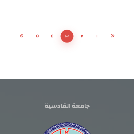
٥
٤
٣
٢
١
جامعة القادسية