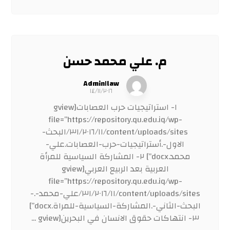
م. علي محمد حسن
Admin١law
١٤/١١/٢٠١٦
١- استراتيجيات حرب العصابات[gview
file=”https://repository.qu.edu.iq/wp-
content/uploads/sites/٣١/٢٠١٦/١١/البحث-
الاول-.أستراتيجيات-حرب-العصابات.علي-
محمد.docx”] ٢- المشاركة السياسية للمرأة
العربية بعد الربيع العربي[gview
file=”https://repository.qu.edu.iq/wp-
content/uploads/sites/٣١/٢٠١٦/١١/علي-محمد-.-
البحث-الثاني-.المشاركة-السياسية-للمراة.docx”]
٣- انتهاكات حقوق الانسان في البحرين[gview ...