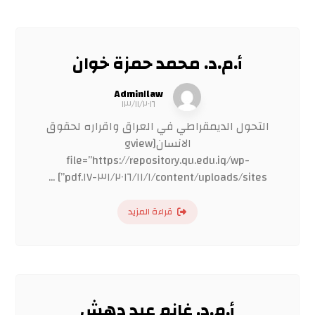
أ.م.د. محمد حمزة خوان
Admin١law
١٣/١١/٢٠١٦
التحول الديمقراطي في العراق واقراره لحقوق
الانسان[gview
file=”https://repository.qu.edu.iq/wp-
content/uploads/sites/٣١/٢٠١٦/١١/١-١٧.pdf”] ...
قراءة المزيد
أ.م.د. غانم عبد دهش