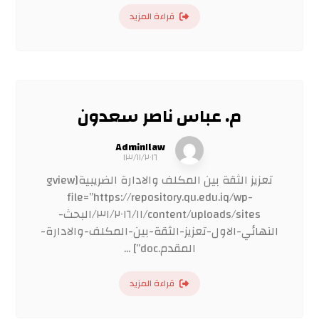
قراءة المزيد
م. عباس ناصر سعدون
Admin١law
١٣/١١/٢٠١٦
تعزيز الثقة بين المكلف والادارة الضريبية[gview
file=”https://repository.qu.edu.iq/wp-
content/uploads/sites/٣١/٢٠١٦/١١/البحث-
النهائي-الاول-تعزيز-الثقة-بين-المكلف-والادارة-
المقدم.doc”] ...
قراءة المزيد