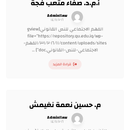
أ.م.د. صفاء متعب فجة
Admin١law
١٤/١١/٢٠١٦
الفهم الاجتماعي للنص القانوني[gview
file=”https://repository.qu.edu.iq/wp-
content/uploads/sites/٣١/٢٠١٦/١١/الفهم-
الاجتماعي-للنص-القانوني.doc”] ...
قراءة المزيد
م. حسين نعمة نغيمش
Admin١law
١٤/١١/٢٠١٦