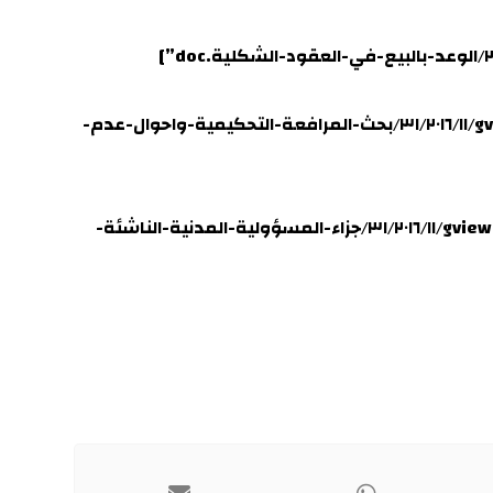
٣- المرافعة التحكيمية واحوال عدم استقرارها[gview file=”https://repository.qu.edu.iq/wp-content/uploads/sites/٣١/٢٠١٦/١١/بحث-المرافعة-التحكيمية-واحوال-عدم-
٤- جزاء المسؤولية المدنية الناشئة عن الخطأ الطبي[gview file=”https://repository.qu.edu.iq/wp-content/uploads/sites/٣١/٢٠١٦/١١/جزاء-المسؤولية-المدنية-الناشئة-