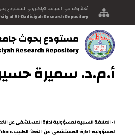
أهلاً بكم في الموقع الإلكتروني لمستودع بح
rsity of Al-Qadisiyah Research Repository
مستودع بحوث جامع
isiyah Research Repository
أ.م.د. سميرة حسي
لمسؤولية-ادارة-المستشفى-عن-الخطأ-الطبيب.docx”]