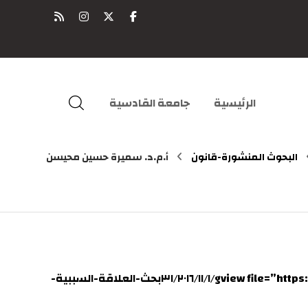
الرئيسية
جامعة القادسية
البحوث المنشورة-قانون
أ.م.د. سميرة حسين محيسن
١- العلاقة السببية لمسؤولية ادارة المستشفى عن الخطأ الطبي [gview file=”https://repository.qu.edu.iq/wp-content/uploads/sites/٣١/٢٠١٦/١١/١بحث-العلاقة-السببية-