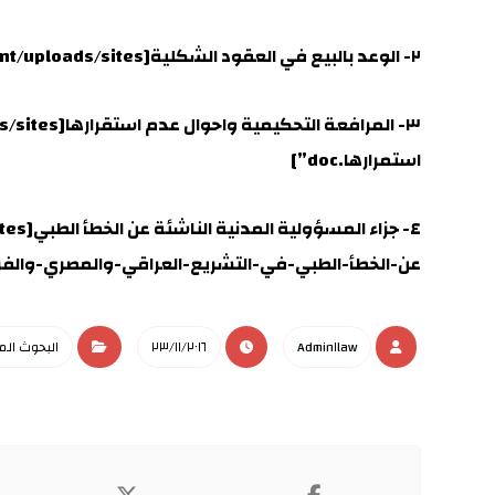
٢- الوعد بالبيع في العقود الشكلية[gview file=”https://repository.qu.edu.iq/wp-content/uploads/sites/٣١/٢٠١٦/١١/الوعد-بالبيع-في-العقود-الشكلية.doc”]
استمرارها.doc”]
عن-الخطأ-الطبي-في-التشريع-العراقي-والمصري-والفرنسي.
Admin١law
٢٣/١١/٢٠١٦
البحوث الم