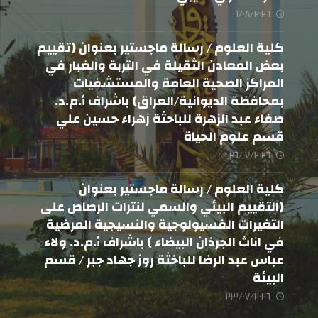
٠٦/٠٨/٢٠٢٦
كلية العلوم / رسالة ماجستير بعنوان (تقييم
بعض المعادن الثقيلة في التربة والغبار في
المراكز الصحية العامة والمستشفيات
بمحافظة الديوانية/العراق) باشراف أ.م.د.
صفاء عبد الزهرة للباحثة زهراء حسين علي
قسم علوم الحياة
٢٦/٠٧/٢٠٢٦
كلية العلوم / رسالة ماجستير بعنوان
(التقييم البيئي والسمي لنترات الرصاص على
التغيرات الفسيولوجية والنسيجية المرضية
في اناث الجرذان البيضاء ) باشراف أ.م.د. ولاء
عباس عبد الرضا للباخثة روز جهاد جبر / قسم
البيئة
٢٣/٠٧/٢٠٢٦