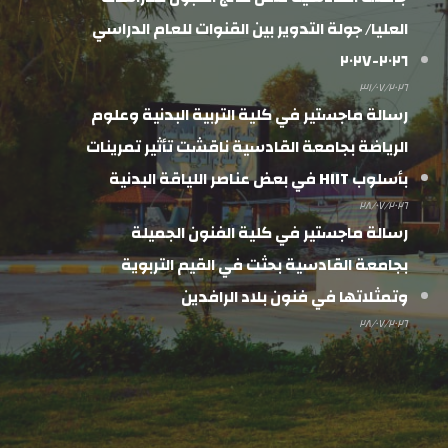
العليا/ جولة التدوير بين القنوات للعام الدراسي
٢٠٢٦-٢٠٢٧
٣١/٠٧/٢٠٢٦
رسالة ماجستير في كلية التربية البدنية وعلوم
الرياضة بجامعة القادسية ناقشت تأثير تمرينات
بأسلوب HIIT في بعض عناصر اللياقة البدنية
٢٨/٠٧/٢٠٢٦
رسالة ماجستير في كلية الفنون الجميلة
بجامعة القادسية بحثت في القيم التربوية
وتمثلاتها في فنون بلاد الرافدين
٢٨/٠٧/٢٠٢٦