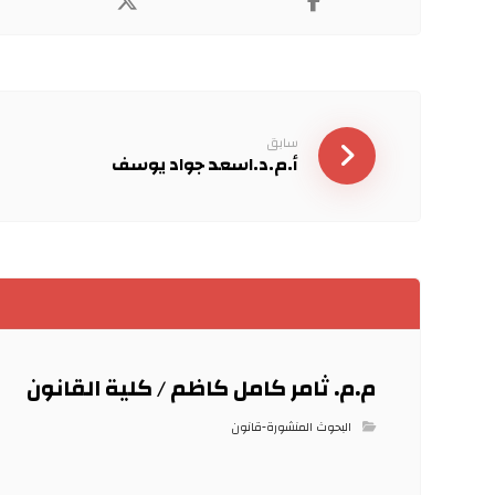
سابق
أ.م.د.اسعد جواد يوسف
م.م. ثامر كامل كاظم / كلية القانون
البحوث المنشورة-قانون