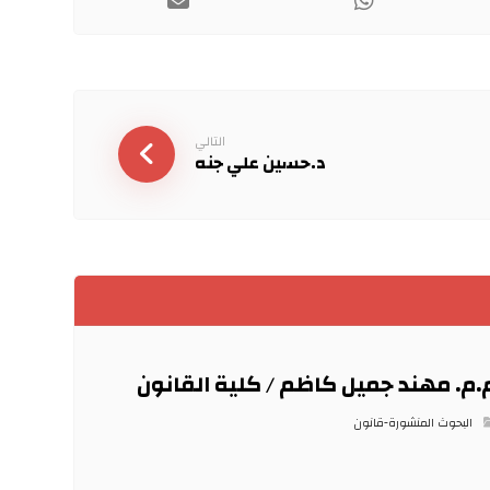
التالي
د.حسين علي جنه
.م. مهند جميل كاظم / كلية القانون
البحوث المنشورة-قانون