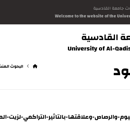
وث جامعة القادسية
Welcome to the website of the Unive
ة القادسية
University of Al-Qad
ود
البحوث المن
وم-والرصاص-وعلاقتها-بالتاثير-التراكمي-لزيت-ا