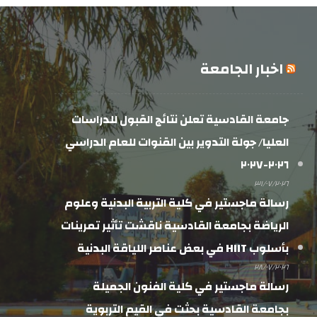
اخبار الجامعة
جامعة القادسية تعلن نتائج القبول للدراسات
العليا/ جولة التدوير بين القنوات للعام الدراسي
٢٠٢٦-٢٠٢٧
٣١/٠٧/٢٠٢٦
رسالة ماجستير في كلية التربية البدنية وعلوم
الرياضة بجامعة القادسية ناقشت تأثير تمرينات
بأسلوب HIIT في بعض عناصر اللياقة البدنية
٢٨/٠٧/٢٠٢٦
رسالة ماجستير في كلية الفنون الجميلة
بجامعة القادسية بحثت في القيم التربوية