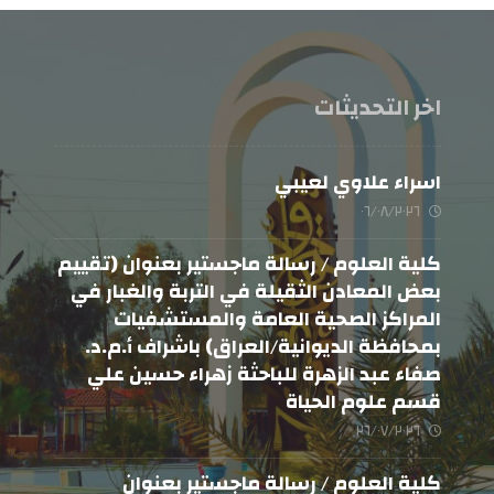
اخر التحديثات
اسراء علاوي لعيبي
٠٦/٠٨/٢٠٢٦
كلية العلوم / رسالة ماجستير بعنوان (تقييم
بعض المعادن الثقيلة في التربة والغبار في
المراكز الصحية العامة والمستشفيات
بمحافظة الديوانية/العراق) باشراف أ.م.د.
صفاء عبد الزهرة للباحثة زهراء حسين علي
قسم علوم الحياة
٢٦/٠٧/٢٠٢٦
كلية العلوم / رسالة ماجستير بعنوان