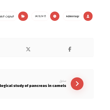
Admin١agr
٠٣/١١/٢٠١٦
البحوث المن
سابق
logical study of pancreas in camels