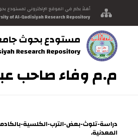
أهلاً بكم في الموقع الإلكتروني لمستودع بح
rsity of Al-Qadisiyah Research Repository
مستودع بحوث جامع
isiyah Research Repository
م.م وفاء صاحب عب
دراسة-تلوث-بعض-الترب-الكلسية-بالكادمي
المعدنية.