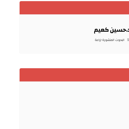
.حسين كعيم
البحوث المنشورة-زراعة