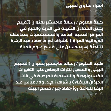
اسراء علاوي لعيبي
٠٦/٠٨/٢٠٢٦
كلية العلوم / رسالة ماجستير بعنوان (تقييم
بعض المعادن الثقيلة في التربة والغبار في
المراكز الصحية العامة والمستشفيات بمحافظة
الديوانية/العراق) باشراف أ.م.د. صفاء عبد الزهرة
للباحثة زهراء حسين علي قسم علوم الحياة
٢٦/٠٧/٢٠٢٦
كلية العلوم / رسالة ماجستير بعنوان (التقييم
البيئي والسمي لنترات الرصاص على التغيرات
الفسيولوجية والنسيجية المرضية في اناث
الجرذان البيضاء ) باشراف أ.م.د. ولاء عباس عبد
الرضا للباخثة روز جهاد جبر / قسم البيئة
٢٣/٠٧/٢٠٢٦