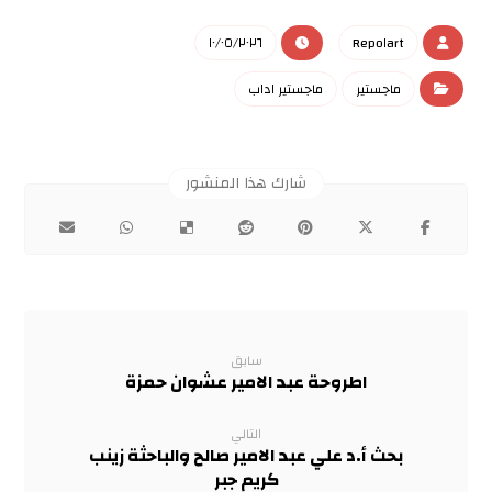
١٠/٠٥/٢٠٢٦
Repo١art
ماجستير
ماجستير اداب
سابق
اطروحة عبد الامير عشوان حمزة
التالي
بحث أ.د علي عبد الامير صالح والباحثة زينب
كريم جبر