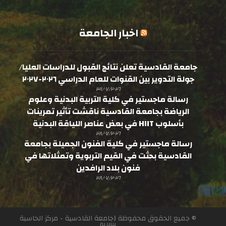
اخبار الجامعة
جامعة القادسية تعلن نتائج القبول للدراسات العليا/
جولة التدوير بين القنوات للعام الدراسي ٢٠٢٦-٢٠٢٧
٣١/٠٧/٢٠٢٦
رسالة ماجستير في كلية التربية البدنية وعلوم
الرياضة بجامعة القادسية ناقشت تأثير تمرينات
بأسلوب HIIT في بعض عناصر اللياقة البدنية
٢٨/٠٧/٢٠٢٦
رسالة ماجستير في كلية الفنون الجميلة بجامعة
القادسية بحثت في القيم التربوية وتمثلاتها في
فنون بلاد الرافدين
٢٨/٠٧/٢٠٢٦
© جميع الحقوق محفوظة (جامعة القادسية - مركز الحاسبة
٢٠٢٣)