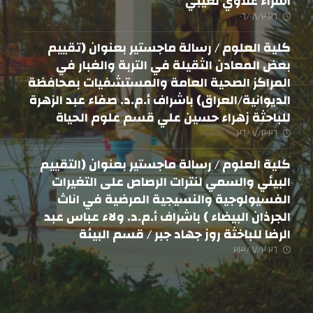
اسراء علاوي لعيبي
٠٦/٠٨/٢٠٢٦
كلية العلوم / رسالة ماجستير بعنوان (تقييم
بعض المعادن الثقيلة في التربة والغبار في
المراكز الصحية العامة والمستشفيات بمحافظة
الديوانية/العراق) باشراف أ.م.د. صفاء عبد الزهرة
للباحثة زهراء حسين علي قسم علوم الحياة
٢٦/٠٧/٢٠٢٦
كلية العلوم / رسالة ماجستير بعنوان (التقييم
البيئي والسمي لنترات الرصاص على التغيرات
الفسيولوجية والنسيجية المرضية في اناث
الجرذان البيضاء ) باشراف أ.م.د. ولاء عباس عبد
الرضا للباخثة روز جهاد جبر / قسم البيئة
٢٣/٠٧/٢٠٢٦