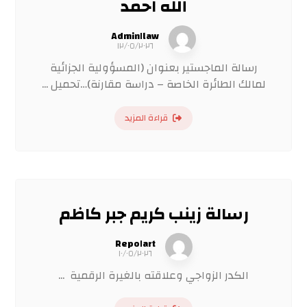
الله احمد
Admin١law
١٢/٠٥/٢٠٢٦
رسالة الماجستير بعنوان (المسؤولية الجزائية
لمالك الطائرة الخاصة – دراسة مقارنة)…تحميل ...
قراءة المزيد
رسالة زينب كريم جبر كاظم
Repo١art
١٠/٠٥/٢٠٢٦
الكدر الزواجي وعلاقته بالغيرة الرقمية ...