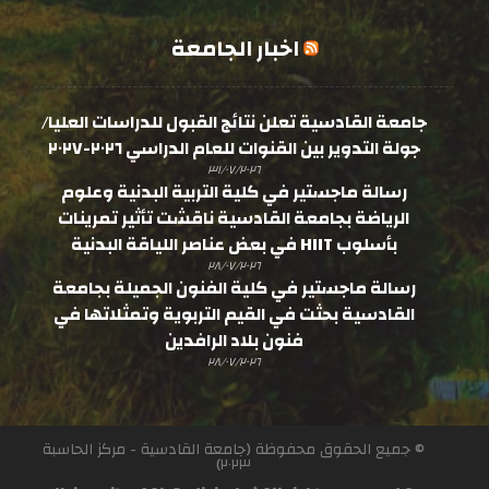
اخبار الجامعة
جامعة القادسية تعلن نتائج القبول للدراسات العليا/
جولة التدوير بين القنوات للعام الدراسي ٢٠٢٦-٢٠٢٧
٣١/٠٧/٢٠٢٦
رسالة ماجستير في كلية التربية البدنية وعلوم
الرياضة بجامعة القادسية ناقشت تأثير تمرينات
بأسلوب HIIT في بعض عناصر اللياقة البدنية
٢٨/٠٧/٢٠٢٦
رسالة ماجستير في كلية الفنون الجميلة بجامعة
القادسية بحثت في القيم التربوية وتمثلاتها في
فنون بلاد الرافدين
٢٨/٠٧/٢٠٢٦
© جميع الحقوق محفوظة (جامعة القادسية - مركز الحاسبة
٢٠٢٣)