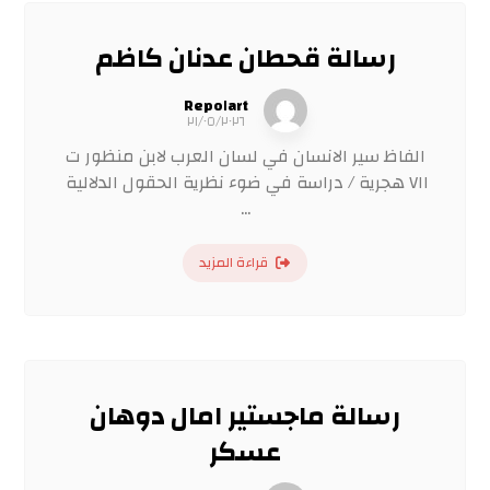
رسالة قحطان عدنان كاظم
Repo١art
٢١/٠٥/٢٠٢٦
الفاظ سير الانسان في لسان العرب لابن منظور ت
٧١١ هجرية / دراسة في ضوء نظرية الحقول الدلالية
...
قراءة المزيد
رسالة ماجستير امال دوهان
عسكر