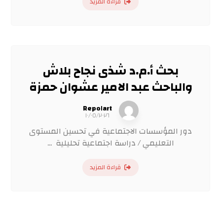
قراءة المزيد
بحث أ.م.د شذى نجاح بلاش
والباحث عبد الامير عشوان حمزة
Repo١art
١٠/٠٥/٢٠٢٦
دور المؤسسات الاجتماعية في تحسين المستوى
التعليمي / دراسة اجتماعية تحليلية ...
قراءة المزيد