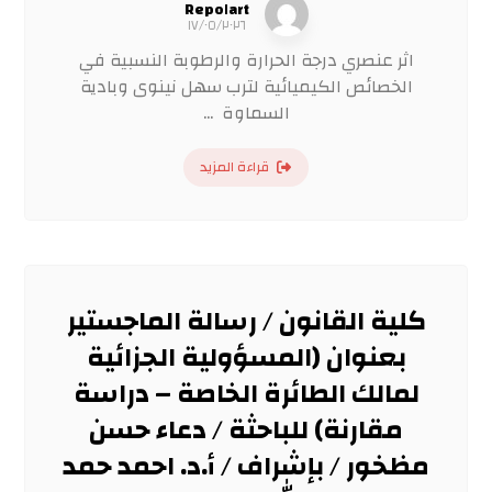
Repo١art
١٧/٠٥/٢٠٢٦
اثر عنصري درجة الحرارة والرطوبة النسبية في
الخصائص الكيميائية لترب سهل نينوى وبادية
السماوة ...
قراءة المزيد
كلية القانون / رسالة الماجستير
بعنوان (المسؤولية الجزائية
لمالك الطائرة الخاصة – دراسة
مقارنة) للباحثة / دعاء حسن
مظخور / بإشراف / أ.د. احمد حمد