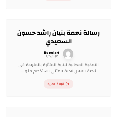
رسالة نعمة بنيان راشد حسون
السعيدي
Repo١art
١٩/٠٧/٢٠٢٦
النمذجة المكانية للتربة المتأثرة بالملوحة في
ناحية الهلال ناحية المثنى باستخدام g i s ...
قراءة المزيد