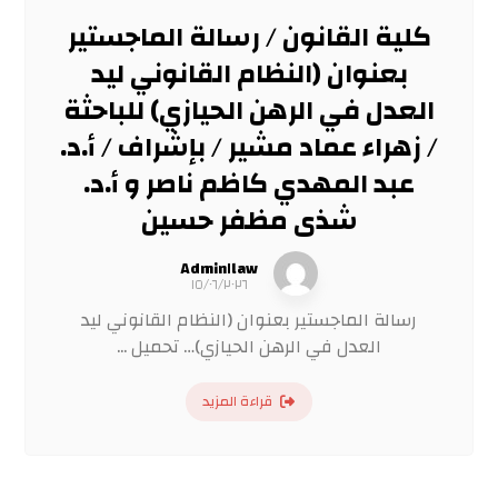
كلية القانون / رسالة الماجستير
بعنوان (النظام القانوني ليد
العدل في الرهن الحيازي) للباحثة
/ زهراء عماد مشير / بإشراف / أ.د.
عبد المهدي كاظم ناصر و أ.د.
شذى مظفر حسين
Admin١law
١٥/٠٦/٢٠٢٦
رسالة الماجستير بعنوان (النظام القانوني ليد
العدل في الرهن الحيازي)… تحميل ...
قراءة المزيد