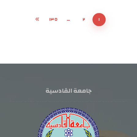
١٣٥
…
٢
١
جامعة القادسية