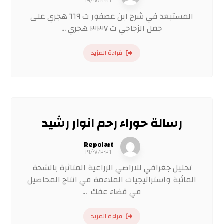
١٩/٠٧/٢٠٢٦
المستبعد في شرح ابن عصفور ت ٦٦٩ هجري على
جمل الزجاجي ت ٣٣٧ هجري ...
قراءة المزيد
رسالة حوراء رحم انوار رشيد
Repo١art
١٩/٠٧/٢٠٢٦
تحليل جغرافي للاراضي الزراعية المتاثرة بالشحة
المائبة واستراتيجيات الملاءمة في انتاج المحاصيل
في قضاء عفك ...
قراءة المزيد