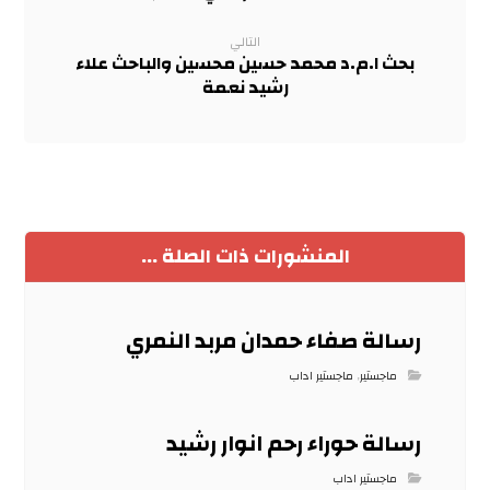
التالي
بحث ا.م.د محمد حسين محسين والباحث علاء
رشيد نعمة
المنشورات ذات الصلة ...
رسالة صفاء حمدان مربد النمري
ماجستير
,
ماجستير اداب
رسالة حوراء رحم انوار رشيد
ماجستير اداب