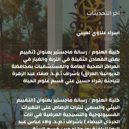
اخر التحديثات
اسراء علاوي لعيبي
٠٦/٠٨/٢٠٢٦
كلية العلوم / رسالة ماجستير بعنوان (تقييم
بعض المعادن الثقيلة في التربة والغبار في
المراكز الصحية العامة والمستشفيات بمحافظة
الديوانية/العراق) باشراف أ.م.د. صفاء عبد الزهرة
للباحثة زهراء حسين علي قسم علوم الحياة
٢٦/٠٧/٢٠٢٦
كلية العلوم / رسالة ماجستير بعنوان (التقييم
البيئي والسمي لنترات الرصاص على التغيرات
الفسيولوجية والنسيجية المرضية في اناث
الجرذان البيضاء ) باشراف أ.م.د. ولاء عباس عبد
الرضا للباخثة روز جهاد جبر / قسم البيئة