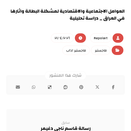
العوامل الاجتماعية والاقتصادية لمشكلة البطالة واثارها
في العراق _ دراسة تحليلية
٢١/٠٤/٢٠٢٦
Repo١art
ماجستير
ماجستير اداب
سابق
رسالة قاسم ناجي دغيمر