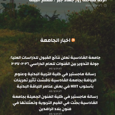
٢٣/٠٧/٢٠٢٦
اخبار الجامعة
جامعة القادسية تعلن نتائج القبول للدراسات العليا/
جولة التدوير بين القنوات للعام الدراسي ٢٠٢٦-٢٠٢٧
٣١/٠٧/٢٠٢٦
رسالة ماجستير في كلية التربية البدنية وعلوم
الرياضة بجامعة القادسية ناقشت تأثير تمرينات
بأسلوب HIIT في بعض عناصر اللياقة البدنية
٢٨/٠٧/٢٠٢٦
رسالة ماجستير في كلية الفنون الجميلة بجامعة
القادسية بحثت في القيم التربوية وتمثلاتها في
فنون بلاد الرافدين
٢٨/٠٧/٢٠٢٦