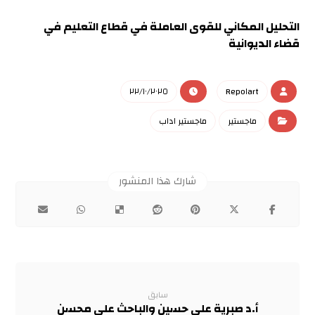
التحليل المكاني للقوى العاملة في قطاع التعليم في
قضاء الديوانية
٢٢/١٠/٢٠٢٥
Repo١art
ماجستير
ماجستير اداب
سابق
أ.د صبرية علي حسين والباحث علي محسن