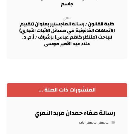
جاسم
التالي
كلية القانون / رسالة الماجستير بعنوان (تقييم
الاتجاهات القانونية في مسائل الاثبات التجاري)
للباحث (منتظر كاظم عباس) بإشراف / أ.م.د.
علاء عبد الأمير موسى
المنشورات ذات الصلة ...
رسالة صفاء حمدان مربد النمري
ماجستير
,
ماجستير اداب