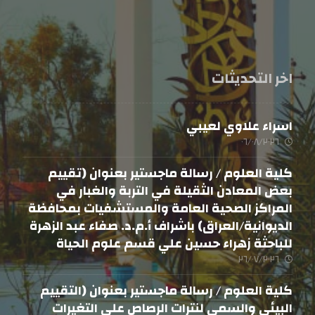
اخر التحديثات
اسراء علاوي لعيبي
٠٦/٠٨/٢٠٢٦
كلية العلوم / رسالة ماجستير بعنوان (تقييم
بعض المعادن الثقيلة في التربة والغبار في
المراكز الصحية العامة والمستشفيات بمحافظة
الديوانية/العراق) باشراف أ.م.د. صفاء عبد الزهرة
للباحثة زهراء حسين علي قسم علوم الحياة
٢٦/٠٧/٢٠٢٦
كلية العلوم / رسالة ماجستير بعنوان (التقييم
البيئي والسمي لنترات الرصاص على التغيرات