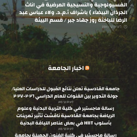
الفسيولوجية والنسيجية المرضية في اناث
الجرذان البيضاء ) باشراف أ.م.د. ولاء عباس عبد
الرضا للباخثة روز جهاد جبر / قسم البيئة
٢٣/٠٧/٢٠٢٦
اخبار الجامعة
جامعة القادسية تعلن نتائج القبول للدراسات العليا/
جولة التدوير بين القنوات للعام الدراسي ٢٠٢٦-٢٠٢٧
٣١/٠٧/٢٠٢٦
رسالة ماجستير في كلية التربية البدنية وعلوم
الرياضة بجامعة القادسية ناقشت تأثير تمرينات
بأسلوب HIIT في بعض عناصر اللياقة البدنية
٢٨/٠٧/٢٠٢٦
رسالة ماجستير في كلية الفنون الجميلة بجامعة