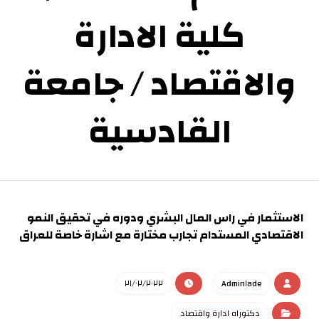
كلية الادارة
والاقتصاد / جامعة
القادسية
الاستثمار في راس المال البشري ودوره في تحقيق النمو
الاقتصادي المستدام تجارب مختارة مع اشارة خاصة للعراق
٢١/٠٢/٢٠٢٢
Admin١ade
دكتوراه ادارة واقتصاد