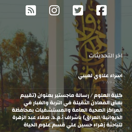
اخر التحديثات
اسراء علاوي لعيبي
٠٦/٠٨/٢٠٢٦
كلية العلوم / رسالة ماجستير بعنوان (تقييم
بعض المعادن الثقيلة في التربة والغبار في
المراكز الصحية العامة والمستشفيات بمحافظة
الديوانية/العراق) باشراف أ.م.د. صفاء عبد الزهرة
للباحثة زهراء حسين علي قسم علوم الحياة
٢٦/٠٧/٢٠٢٦