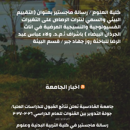
كلية العلوم / رسالة ماجستير بعنوان (التقييم
البيئي والسمي لنترات الرصاص على التغيرات
الفسيولوجية والنسيجية المرضية في اناث
الجرذان البيضاء ) باشراف أ.م.د. ولاء عباس عبد
الرضا للباخثة روز جهاد جبر / قسم البيئة
٢٣/٠٧/٢٠٢٦
اخبار الجامعة
جامعة القادسية تعلن نتائج القبول للدراسات العليا/
جولة التدوير بين القنوات للعام الدراسي ٢٠٢٦-٢٠٢٧
٣١/٠٧/٢٠٢٦
رسالة ماجستير في كلية التربية البدنية وعلوم