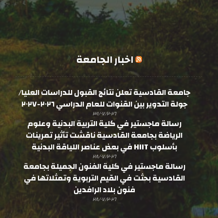
اخبار الجامعة
جامعة القادسية تعلن نتائج القبول للدراسات العليا/
جولة التدوير بين القنوات للعام الدراسي ٢٠٢٦-٢٠٢٧
٣١/٠٧/٢٠٢٦
رسالة ماجستير في كلية التربية البدنية وعلوم
الرياضة بجامعة القادسية ناقشت تأثير تمرينات
بأسلوب HIIT في بعض عناصر اللياقة البدنية
٢٨/٠٧/٢٠٢٦
رسالة ماجستير في كلية الفنون الجميلة بجامعة
القادسية بحثت في القيم التربوية وتمثلاتها في
فنون بلاد الرافدين
٢٨/٠٧/٢٠٢٦