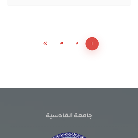
٣
٢
١
جامعة القادسية