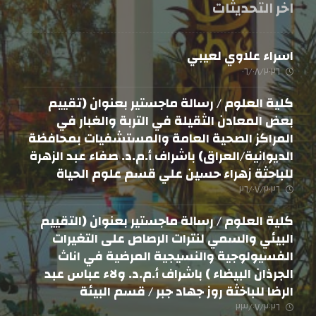
اخر التحديثات
اسراء علاوي لعيبي
٠٦/٠٨/٢٠٢٦
كلية العلوم / رسالة ماجستير بعنوان (تقييم
بعض المعادن الثقيلة في التربة والغبار في
المراكز الصحية العامة والمستشفيات بمحافظة
الديوانية/العراق) باشراف أ.م.د. صفاء عبد الزهرة
للباحثة زهراء حسين علي قسم علوم الحياة
٢٦/٠٧/٢٠٢٦
كلية العلوم / رسالة ماجستير بعنوان (التقييم
البيئي والسمي لنترات الرصاص على التغيرات
الفسيولوجية والنسيجية المرضية في اناث
الجرذان البيضاء ) باشراف أ.م.د. ولاء عباس عبد
الرضا للباخثة روز جهاد جبر / قسم البيئة
٢٣/٠٧/٢٠٢٦