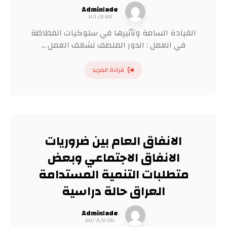
Admin١ade
٠٢/١٠/٢٠٢٢
القيادة السامة وتأثيرها في سلوكيات الفظاظة
في العمل : الدور الملطف لشغف العمل ...
قراءة المزيد
الانفاق العام بين ضروريات
الانفاق الاجتماعي وبعض
متطلبات التنمية المستدامة
العراق حالة دراسية
Admin١ade
٢٢/٠٨/٢٠٢٢