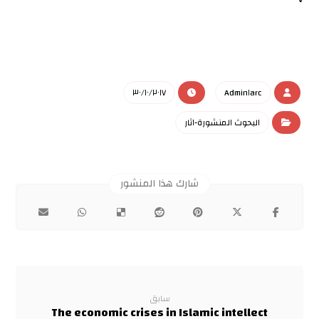
٣٠/١٠/٢٠١٧
Admin١arc
البحوث المنشورة-اثار
سابق
The economic crises in Islamic intellect