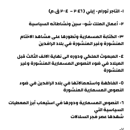
١- التاجر تورام- إيلي ( ٢٠٤٦ – ٢٠٠٤ ق.م)
٢- أعمال الملك شو- سين ونشاطاته السياسية
٣- الكتابة المسمارية وتطورها على مشاهد الاختام
المنشورة وغير المنشورة في بلاد الرافدين
٤- المبعوث الملكي ودوره الى نهاية الالف الثالث قبل
الميلاد في ضوء النصوص المسمارية المنشورة وغير
المنشورة
٥- الفاكهة واستعمالاتها في بلاد الرافدين في ضوء
النصوص المسمارية المنشورة
٦- النصوص المسمارية ودورها في استيعاب أبرز المعطيات
السياسية التي
شهدها عصر فجر السلالات
٧-