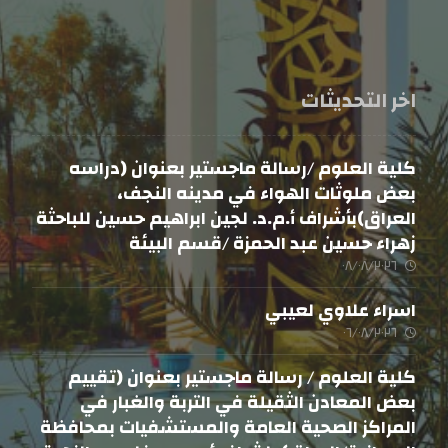
اخر التحديثات
كلية العلوم /رسالة ماجستير بعنوان (دراسه
بعض ملوثات الهواء في مدينه النجف،
العراق)بأشراف أ.م.د. لجين ابراهيم حسين للباحثة
زهراء حسين عبد الحمزة /قسم البيئة
٠٨/٠٨/٢٠٢٦
اسراء علاوي لعيبي
٠٦/٠٨/٢٠٢٦
كلية العلوم / رسالة ماجستير بعنوان (تقييم
بعض المعادن الثقيلة في التربة والغبار في
المراكز الصحية العامة والمستشفيات بمحافظة