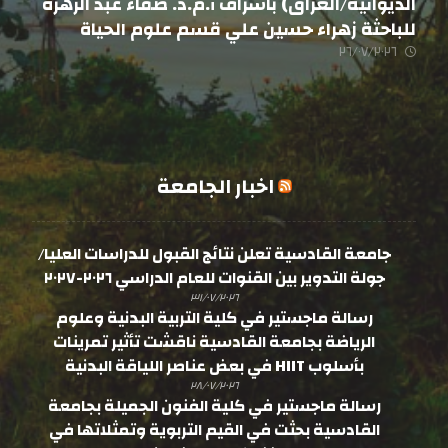
الديوانية/العراق) باشراف أ.م.د. صفاء عبد الزهرة
للباحثة زهراء حسين علي قسم علوم الحياة
٢٦/٠٧/٢٠٢٦
اخبار الجامعة
جامعة القادسية تعلن نتائج القبول للدراسات العليا/
جولة التدوير بين القنوات للعام الدراسي ٢٠٢٦-٢٠٢٧
٣١/٠٧/٢٠٢٦
رسالة ماجستير في كلية التربية البدنية وعلوم
الرياضة بجامعة القادسية ناقشت تأثير تمرينات
بأسلوب HIIT في بعض عناصر اللياقة البدنية
٢٨/٠٧/٢٠٢٦
رسالة ماجستير في كلية الفنون الجميلة بجامعة
القادسية بحثت في القيم التربوية وتمثلاتها في