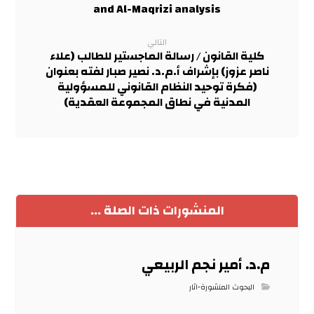
and Al-Maqrizi analysis
التالي
كلية القانون / رسالة الماجستير للطالب (علاء
ناصر عزوز) بإشراف أ.م.د. نصير صبار لفته بعنوان
(فكرة توحيد النظام القانوني للمسؤولية
المدنية في نطاق المجموعة العقدية)
المنشورات ذات الصلة ...
م.د. أمير نجم الربيعي
البحوث المنشورة-اثار