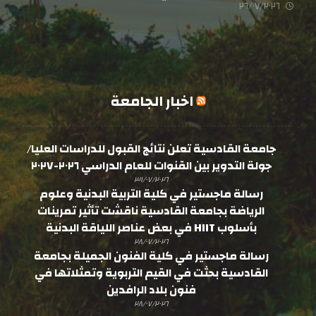
٢٦/٠٧/٢٠٢٦
اخبار الجامعة
جامعة القادسية تعلن نتائج القبول للدراسات العليا/
جولة التدوير بين القنوات للعام الدراسي ٢٠٢٦-٢٠٢٧
٣١/٠٧/٢٠٢٦
رسالة ماجستير في كلية التربية البدنية وعلوم
الرياضة بجامعة القادسية ناقشت تأثير تمرينات
بأسلوب HIIT في بعض عناصر اللياقة البدنية
٢٨/٠٧/٢٠٢٦
رسالة ماجستير في كلية الفنون الجميلة بجامعة
القادسية بحثت في القيم التربوية وتمثلاتها في
فنون بلاد الرافدين
٢٨/٠٧/٢٠٢٦