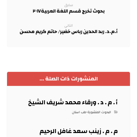
سابق
بحوث تخرج قسم اللغة العربية٢٠١٧
التالي
أ.م.د. ربد الحدين رباس خضير/ حاتم كريم محسن
المنشورات ذات الصلة ...
أ . م . د . ورقاء محمد شريف الشيخ
البحوث المنشورة-طب اسنان
م . م . زينب سعد غافل الرحيم