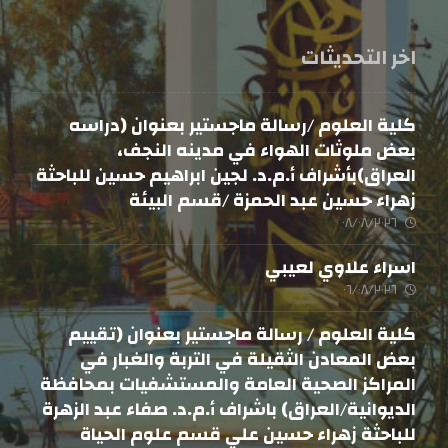
اخر التحديثات
كلية العلوم /رسالة ماجستير بعنوان (دراسه
بعض ملوثات الهواء في مدينه النجف،
العراق)بأشراف أ.م.د. لجين ابراهيم حسين للباحثة
زهراء حسين عبد الحمزة /قسم البيئة
٠٨/٠٨/٢٠٢٦
اسراء علاوي لعيبي
٠٦/٠٨/٢٠٢٦
كلية العلوم / رسالة ماجستير بعنوان (تقييم
بعض المعادن الثقيلة في التربة والغبار في
المراكز الصحية العامة والمستشفيات بمحافظة
الديوانية/العراق) باشراف أ.م.د. صفاء عبد الزهرة
للباحثة زهراء حسين علي قسم علوم الحياة