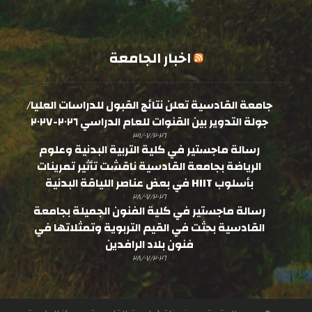
اخبار الجامعة
جامعة القادسية تعلن نتائج القبول للدراسات العليا/
جولة التدوير بين القنوات للعام الدراسي ٢٠٢٦-٢٠٢٧
٣١/٠٧/٢٠٢٦
رسالة ماجستير في كلية التربية البدنية وعلوم
الرياضة بجامعة القادسية ناقشت تأثير تمرينات
بأسلوب HIIT في بعض عناصر اللياقة البدنية
٢٨/٠٧/٢٠٢٦
رسالة ماجستير في كلية الفنون الجميلة بجامعة
القادسية بحثت في القيم التربوية وتمثلاتها في
فنون بلاد الرافدين
٢٨/٠٧/٢٠٢٦