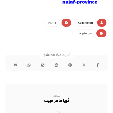
najaf-province
٠٦/١١/٢٠١٦
Admin١med
ماجستير طب
سابق
ثريا عامر حبيب
التالي