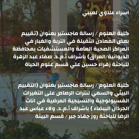
اسراء علاوي لعيبي
٠٦/٠٨/٢٠٢٦
كلية العلوم / رسالة ماجستير بعنوان (تقييم
بعض المعادن الثقيلة في التربة والغبار في
المراكز الصحية العامة والمستشفيات بمحافظة
الديوانية/العراق) باشراف أ.م.د. صفاء عبد الزهرة
للباحثة زهراء حسين علي قسم علوم الحياة
٢٦/٠٧/٢٠٢٦
كلية العلوم / رسالة ماجستير بعنوان (التقييم
البيئي والسمي لنترات الرصاص على التغيرات
الفسيولوجية والنسيجية المرضية في اناث
الجرذان البيضاء ) باشراف أ.م.د. ولاء عباس عبد
الرضا للباخثة روز جهاد جبر / قسم البيئة
٢٣/٠٧/٢٠٢٦