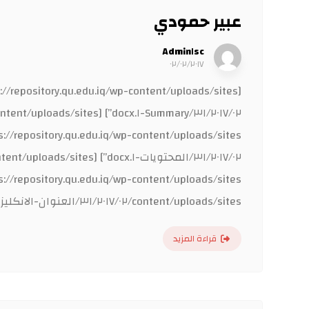
عبير حمودي
Admin١sc
٠٢/٠٢/٢٠١٧
content/uploads/sites/٣١/٢٠١٧/٠٢/العنوان-الانكليزي-١.docx”] [gview file=”https://repository.qu.edu.iq/wp-content/uploads/sites/٣١/٢٠١٧/٠٢/الخلاصة.docx”] ...
قراءة المزيد