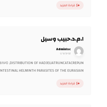
قراءة المزيد
ا.م.د.حبيب وسيل
Admin١sc
٠١/٠٢/٢٠١٧
NTESTINAL HELMINTH PARASITES OF THE EURASIAN ...
قراءة المزيد