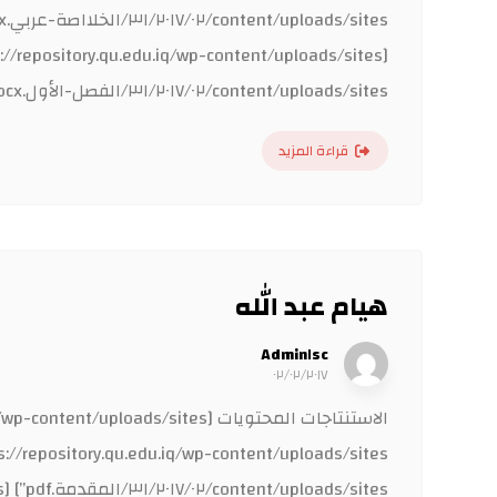
content/uploads/sites/٣١/٢٠١٧/٠٢/الفصل-الأول.docx”] [gview file=”https://repository.qu.edu.iq/wp-content/uploads/sites/٣١/٢٠١٧/٠٢/المصادر.docx”] ...
قراءة المزيد
هيام عبد الله
Admin١sc
٠٢/٠٢/٢٠١٧