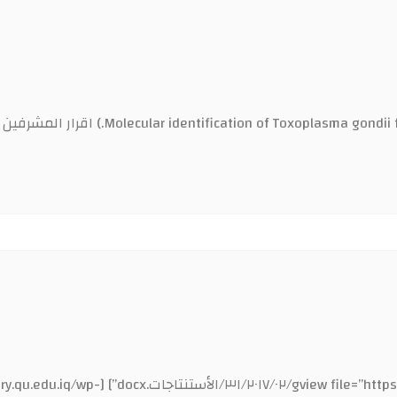
[ttps://repository.qu.edu.iq/wp-content/uploads/sites