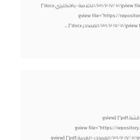
content/uploads/sites/٣١/٢٠١٧/٠٢/الخلااصة-عربي.docx”] [gview file=”https://repository.qu.edu.iq/wp-content/uploads/sites/٣١/٢٠١٧/٠٢/الخلاصة-بالانكليزي.docx”]
gview file=”http/٣١/٢٠١٧/٠٢/الفصل-اثاني.docx”] [gview file=”https://repository.qu.edu.iq/wp-
الاستنتاجات المحتويات [gview file=”https://repository.qu.edu.iq/wp-content/uploads/sites/٣١/٢٠١٧/٠٢/النتائج-والمناقشة.pdf”] [gview
file=”https:///٣١/٢٠١٧/٠٢/المواد-وطريقة-العمل.pdf”] [gview file=”https://repository.qu.edu.iq/wp-
content/uploads/sites/٣١/٢٠١٧/٠٢/المقدمة.pdf”] [gview file=”https://repository.qu.edu.iq/wp-content/uploads/sites/٣١/٢٠١٧/٠٢/المصادر-العربية.pdf”] [gview