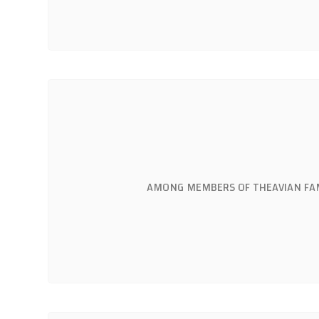
DISTRIBUTION OF HADJELIATRUNCATACREPLIN, ١٨٢٥(HABRONEMATIDAE,SPIRUR