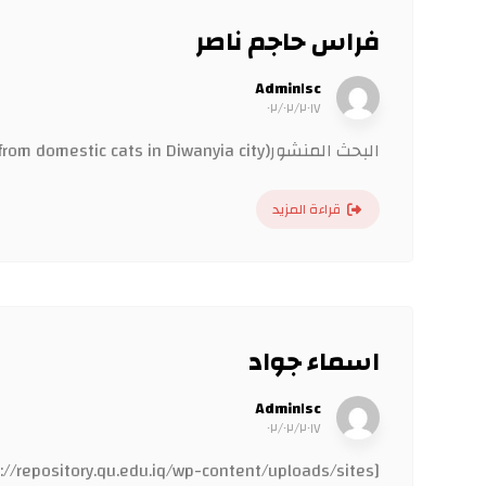
فراس حاجم ناصر
Admin١sc
٠٢/٠٢/٢٠١٧
البحث المنشور(Molecular identification of Toxoplasma gondii from domestic cats in Diwanyia city.) اقرار المشرفين الرسالة صور الرسالة ...
قراءة المزيد
اسماء جواد
Admin١sc
٠٢/٠٢/٢٠١٧