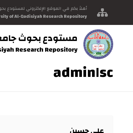
أهلاً بكم في الموقع الإلكتروني لمستودع بح
rsity of Al-Qadisiyah Research Repository
مستودع بحوث جامع
isiyah Research Repository
admin١sc
علي حسين