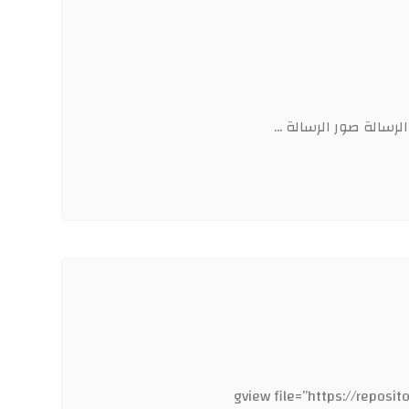
gview file=”h/٣١/٢٠١٧/٠٢/الأستنتاجات.docx”] [gview file=”https://repository.qu.edu.iq/wp-