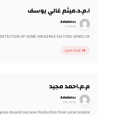
ا.م.د.ميثم غالي يوسف
Admin١sc
٠١/٠٢/٢٠١٧
s DETECTION OF SOME VIRULENCE FACTORS GENES OF ...
قراءة المزيد
م.م.احمد مجيد
Admin١sc
٢٩/٠١/٢٠١٧
ore-bound Laccase Production from Local Isolate ...