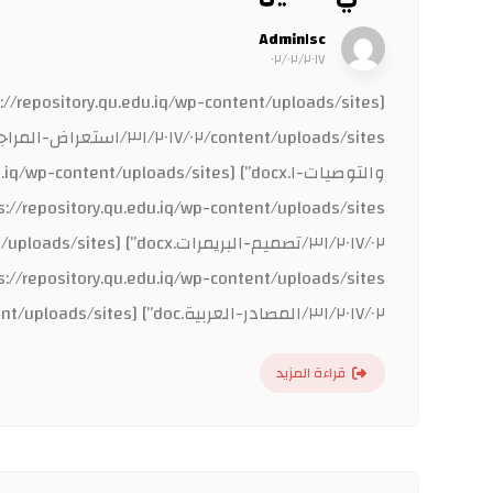
Admin١sc
٠٢/٠٢/٢٠١٧
٣١/٢٠١٧/٠٢/المصادر-العربية.doc”] [gview file=”https://repository.qu.edu.iq/wp-content/uploads/sites/٣١/٢٠١٧/٠٢/المصادر-الانكليزية.docx”] ...
قراءة المزيد