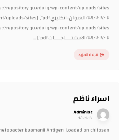
٣١/٢٠١٧/٠٢/الاستنتــــاجــــات.pdf”] ...
قراءة المزيد
اسراء ناظم
Admin١sc
٠١/٠٢/٢٠١٧
etobacter buamanii Antigen Loaded on chitosan ...