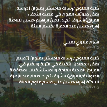
كلية العلوم /رسالة ماجستير بعنوان (دراسه
بعض ملوثات الهواء في مدينه النجف،
العراق)بأشراف أ.م.د. لجين ابراهيم حسين للباحثة
زهراء حسين عبد الحمزة /قسم البيئة
٠٨/٠٨/٢٠٢٦
اسراء علاوي لعيبي
٠٦/٠٨/٢٠٢٦
كلية العلوم / رسالة ماجستير بعنوان (تقييم
بعض المعادن الثقيلة في التربة والغبار في
المراكز الصحية العامة والمستشفيات بمحافظة
الديوانية/العراق) باشراف أ.م.د. صفاء عبد الزهرة
للباحثة زهراء حسين علي قسم علوم الحياة
٢٦/٠٧/٢٠٢٦