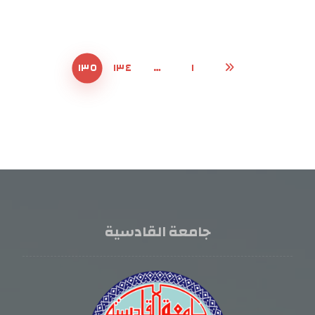
١٣٥
١٣٤
…
١
جامعة القادسية