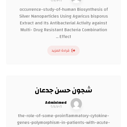
٠٦/١١/٢٠١٦
occurrence-study-of-human Biosynthesis of
Silver Nanoparticles Using Agaricus bisporus
Extract and Its Antibacterial Activity against
Multi- Drug Resistant Bacteria Combination
Effect ...
قراءة المزيد
شجون حسن جدعان
Admin١med
٠٦/١١/٢٠١٦
the-role-of-some-proinflammatory-cytokine-
genes-polymorphism-in-patients-with-acute-