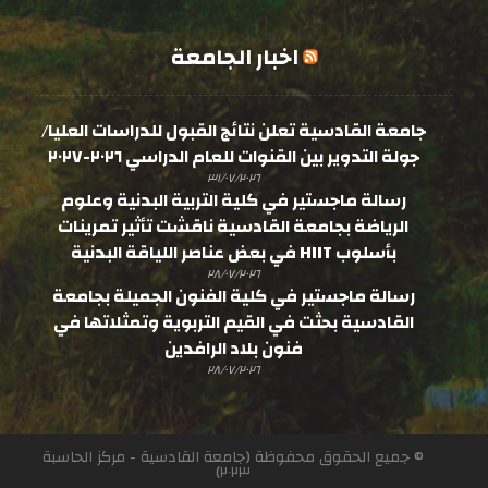
اخبار الجامعة
جامعة القادسية تعلن نتائج القبول للدراسات العليا/
جولة التدوير بين القنوات للعام الدراسي ٢٠٢٦-٢٠٢٧
٣١/٠٧/٢٠٢٦
رسالة ماجستير في كلية التربية البدنية وعلوم
الرياضة بجامعة القادسية ناقشت تأثير تمرينات
بأسلوب HIIT في بعض عناصر اللياقة البدنية
٢٨/٠٧/٢٠٢٦
رسالة ماجستير في كلية الفنون الجميلة بجامعة
القادسية بحثت في القيم التربوية وتمثلاتها في
فنون بلاد الرافدين
٢٨/٠٧/٢٠٢٦
© جميع الحقوق محفوظة (جامعة القادسية - مركز الحاسبة
٢٠٢٣)