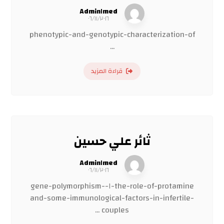
Admin١med
٠٦/١١/٢٠١٦
phenotypic-and-genotypic-characterization-of
...
قراءة المزيد
ثائر علي حسين
Admin١med
٠٦/١١/٢٠١٦
the-role-of-protamine-١-gene-polymorphism-
and-some-immunological-factors-in-infertile-
couples ...