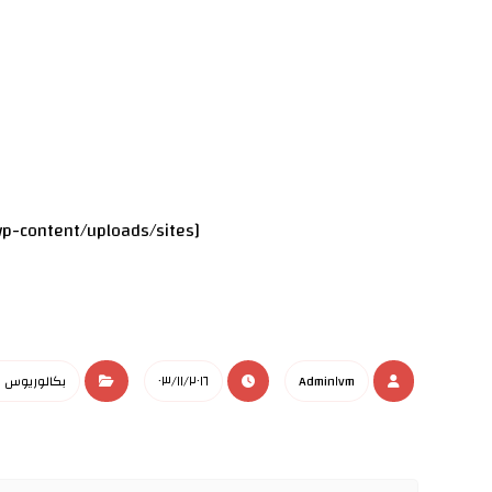
[gview file=”https://repository.qu.edu.iq/wp-content/uploads/sites/٣١/٢٠١٦/١١/certain-viral-diseases-in-Broiler.pdf”]
Admin١vm
٠٣/١١/٢٠١٦
بكالوريوس 