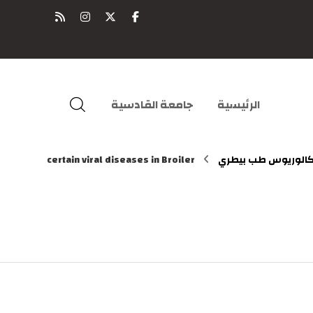
الرئيسية
جامعة القادسية
الوريوس طب بيطري
certain viral diseases in Broiler