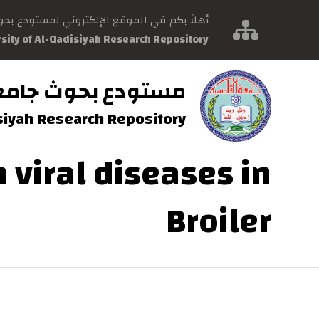
أهلاً بكم في الموقع الإلكتروني لمستودع بح
rsity of Al-Qadisiyah Research Repository
مستودع بحوث جامع
isiyah Research Repository
n viral diseases in
Broiler