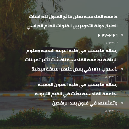
جامعة القادسية تعلن نتائج القبول للدراسات
العليا/ جولة التدوير بين القنوات للعام الدراسي
٢٠٢٦-٢٠٢٧
٣١/٠٧/٢٠٢٦
رسالة ماجستير في كلية التربية البدنية وعلوم
الرياضة بجامعة القادسية ناقشت تأثير تمرينات
بأسلوب HIIT في بعض عناصر اللياقة البدنية
٢٨/٠٧/٢٠٢٦
رسالة ماجستير في كلية الفنون الجميلة
بجامعة القادسية بحثت في القيم التربوية
وتمثلاتها في فنون بلاد الرافدين
٢٨/٠٧/٢٠٢٦