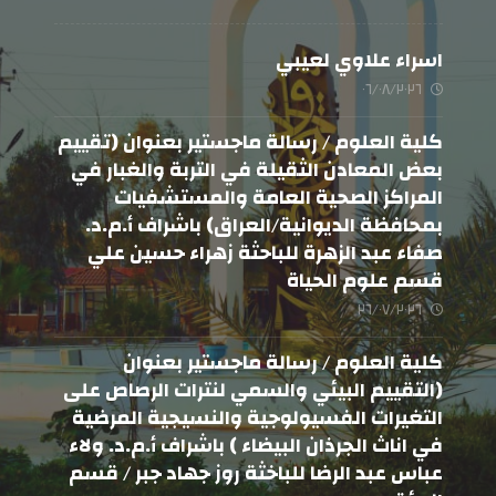
اسراء علاوي لعيبي
٠٦/٠٨/٢٠٢٦
كلية العلوم / رسالة ماجستير بعنوان (تقييم
بعض المعادن الثقيلة في التربة والغبار في
المراكز الصحية العامة والمستشفيات
بمحافظة الديوانية/العراق) باشراف أ.م.د.
صفاء عبد الزهرة للباحثة زهراء حسين علي
قسم علوم الحياة
٢٦/٠٧/٢٠٢٦
كلية العلوم / رسالة ماجستير بعنوان
(التقييم البيئي والسمي لنترات الرصاص على
التغيرات الفسيولوجية والنسيجية المرضية
في اناث الجرذان البيضاء ) باشراف أ.م.د. ولاء
عباس عبد الرضا للباخثة روز جهاد جبر / قسم