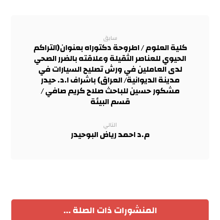
سابق
كلية العلوم / اطروحة دكتوراه بعنوان(التراكم
الحيوي للعناصر الثقيلة وعلاقته بالضرر الصحي
لدى العاملين في ورش تصليح السيارات في
مدينة الديوانية/ العراق) باشراف ا.د. حيدر
مشكور حسين للباحث صلاح كريم صافي /
قسم البيئة
التالي
م.د احمد رياض البوحيدر
المنشورات ذات الصلة ...