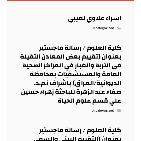
اسراء علاوي لعيبي
Uncategorized
كلية العلوم / رسالة ماجستير
بعنوان (تقييم بعض المعادن الثقيلة
في التربة والغبار في المراكز الصحية
العامة والمستشفيات بمحافظة
الديوانية/العراق) باشراف أ.م.د.
صفاء عبد الزهرة للباحثة زهراء حسين
علي قسم علوم الحياة
Uncategorized
كلية العلوم / رسالة ماجستير
بعنوان (التقييم البيئي والسمي