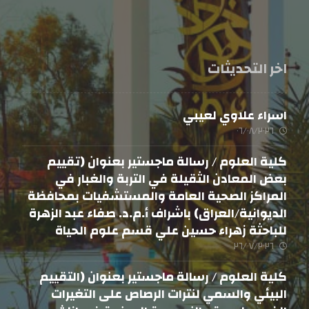
اخر التحديثات
اسراء علاوي لعيبي
٠٦/٠٨/٢٠٢٦
كلية العلوم / رسالة ماجستير بعنوان (تقييم
بعض المعادن الثقيلة في التربة والغبار في
المراكز الصحية العامة والمستشفيات بمحافظة
الديوانية/العراق) باشراف أ.م.د. صفاء عبد الزهرة
للباحثة زهراء حسين علي قسم علوم الحياة
٢٦/٠٧/٢٠٢٦
كلية العلوم / رسالة ماجستير بعنوان (التقييم
البيئي والسمي لنترات الرصاص على التغيرات