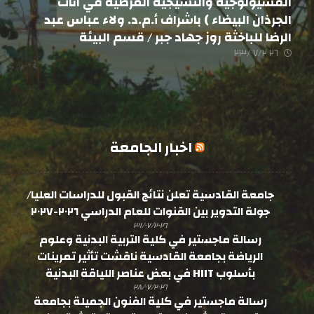
الفسيولوجية والنسيجية المرضية في اناث
الجرذان البيضاء ) باشراف أ.م.د. ولاء عباس عبد
الرضا للباخثة روز جهاد جبر / قسم البيئة
٢٣/٠٧/٢٠٢٦
اخبار الجامعة
جامعة القادسية تعلن نتائج القبول للدراسات العليا/
جولة التدوير بين القنوات للعام الدراسي ٢٠٢٦-٢٠٢٧
٣١/٠٧/٢٠٢٦
رسالة ماجستير في كلية التربية البدنية وعلوم
الرياضة بجامعة القادسية ناقشت تأثير تمرينات
بأسلوب HIIT في بعض عناصر اللياقة البدنية
٢٨/٠٧/٢٠٢٦
رسالة ماجستير في كلية الفنون الجميلة بجامعة