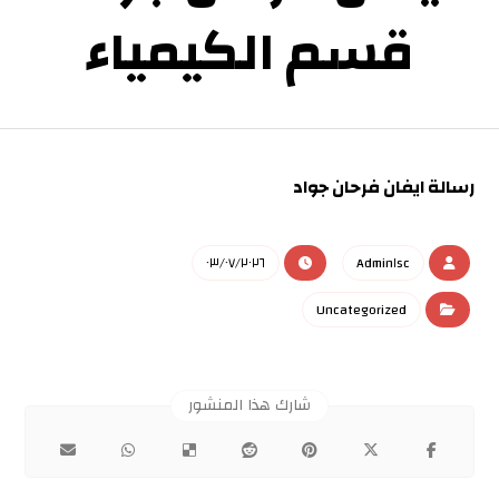
قسم الكيمياء
رسالة ايفان فرحان جواد
٠٣/٠٧/٢٠٢٦
Admin١sc
Uncategorized