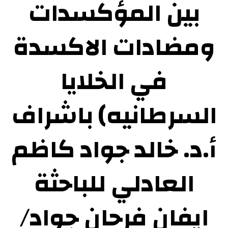
بين المؤكسدات
ومضادات الاكسدة
في الخلايا
السرطانيه) باشراف
أ.د. خالد جواد كاظم
العادلي للباحثة
ايفان فرحان جواد/