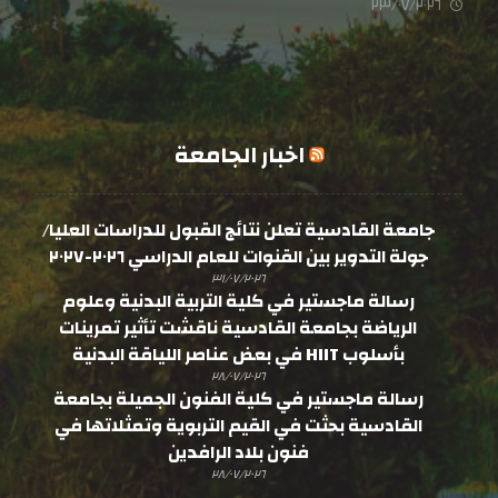
٢٣/٠٧/٢٠٢٦
اخبار الجامعة
جامعة القادسية تعلن نتائج القبول للدراسات العليا/
جولة التدوير بين القنوات للعام الدراسي ٢٠٢٦-٢٠٢٧
٣١/٠٧/٢٠٢٦
رسالة ماجستير في كلية التربية البدنية وعلوم
الرياضة بجامعة القادسية ناقشت تأثير تمرينات
بأسلوب HIIT في بعض عناصر اللياقة البدنية
٢٨/٠٧/٢٠٢٦
رسالة ماجستير في كلية الفنون الجميلة بجامعة
القادسية بحثت في القيم التربوية وتمثلاتها في
فنون بلاد الرافدين
٢٨/٠٧/٢٠٢٦