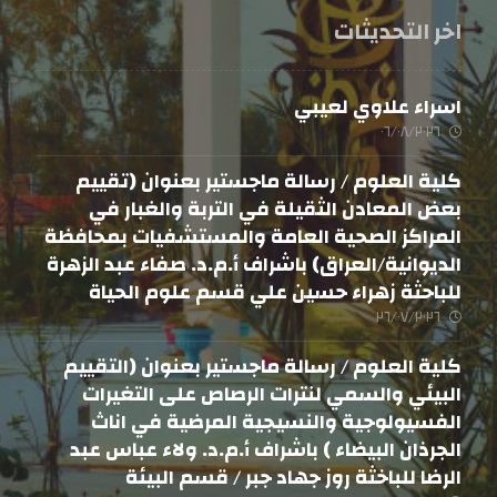
اخر التحديثات
اسراء علاوي لعيبي
٠٦/٠٨/٢٠٢٦
كلية العلوم / رسالة ماجستير بعنوان (تقييم
بعض المعادن الثقيلة في التربة والغبار في
المراكز الصحية العامة والمستشفيات بمحافظة
الديوانية/العراق) باشراف أ.م.د. صفاء عبد الزهرة
للباحثة زهراء حسين علي قسم علوم الحياة
٢٦/٠٧/٢٠٢٦
كلية العلوم / رسالة ماجستير بعنوان (التقييم
البيئي والسمي لنترات الرصاص على التغيرات
الفسيولوجية والنسيجية المرضية في اناث
الجرذان البيضاء ) باشراف أ.م.د. ولاء عباس عبد
الرضا للباخثة روز جهاد جبر / قسم البيئة