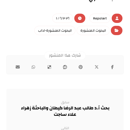
١٠/٠٦/٢٠٢٦
Repo١art
البحوث المنشورة
البحوث المنشورة-اداب
سابق
بحث أ.د طالب عبد الرضا كيطان والباحثة زهراء
علاء ساجت
التالي