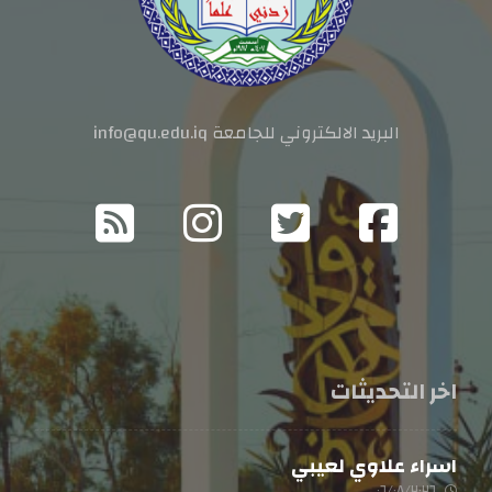
البريد الالكتروني للجامعة info@qu.edu.iq
اخر التحديثات
اسراء علاوي لعيبي
٠٦/٠٨/٢٠٢٦