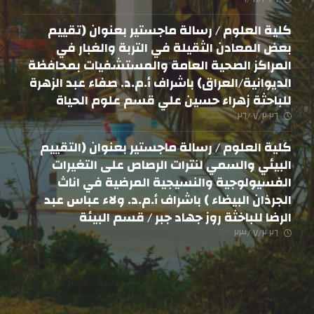
كلية العلوم / رسالة ماجستير بعنوان (تقييم
بعض المعادن الثقيلة في التربة والغبار في
المراكز الصحية العامة والمستشفيات بمحافظة
الديوانية/العراق) باشراف أ.م.د. صفاء عبد الزهرة
للباحثة زهراء حسين علي قسم علوم الحياة
٢٦/٠٧/٢٠٢٦
كلية العلوم / رسالة ماجستير بعنوان (التقييم
البيئي والسمي لنترات الرصاص على التغيرات
الفسيولوجية والنسيجية المرضية في اناث
الجرذان البيضاء ) باشراف أ.م.د. ولاء عباس عبد
الرضا للباخثة روز جهاد جبر / قسم البيئة
٢٣/٠٧/٢٠٢٦