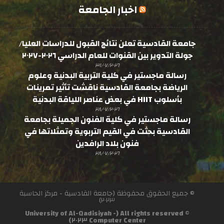
اخبار الجامعة
جامعة القادسية تعلن نتائج القبول للدراسات العليا/
جولة التدوير بين القنوات للعام الدراسي ٢٠٢٦-٢٠٢٧
٣١/٠٧/٢٠٢٦
رسالة ماجستير في كلية التربية البدنية وعلوم
الرياضة بجامعة القادسية ناقشت تأثير تمرينات
بأسلوب HIIT في بعض عناصر اللياقة البدنية
٢٨/٠٧/٢٠٢٦
رسالة ماجستير في كلية الفنون الجميلة بجامعة
القادسية بحثت في القيم التربوية وتمثلاتها في
فنون بلاد الرافدين
٢٨/٠٧/٢٠٢٦
© جميع الحقوق محفوظة (جامعة القادسية - مركز الحاسبة
٢٠٢٣)
© All rights reserved (University of Al-Qadisiyah -
Computer Center ٢٠٢٣)