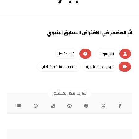
اثر المضمر في الافتراض االسابق البنيوي
١٠/٠٥/٢٠٢٦
Repo١art
البحوث المنشورة
البحوث المنشورة-اداب