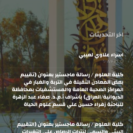
اخر التحديثات
اسراء علاوي لعيبي
٠٦/٠٨/٢٠٢٦
كلية العلوم / رسالة ماجستير بعنوان (تقييم
بعض المعادن الثقيلة في التربة والغبار في
المراكز الصحية العامة والمستشفيات بمحافظة
الديوانية/العراق) باشراف أ.م.د. صفاء عبد الزهرة
للباحثة زهراء حسين علي قسم علوم الحياة
٢٦/٠٧/٢٠٢٦
كلية العلوم / رسالة ماجستير بعنوان (التقييم
البيئي والسمي لنترات الرصاص على التغيرات