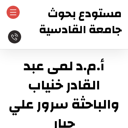
مستودع بحوث
جامعة القادسية
أ.م.د لمى عبد
القادر خنياب
والباحثة سرور علي
جبار