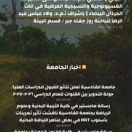
الفسيولوجية والنسيجية المرضية في اناث
الجرذان البيضاء ) باشراف أ.م.د. ولاء عباس عبد
الرضا للباخثة روز جهاد جبر / قسم البيئة
٢٣/٠٧/٢٠٢٦
اخبار الجامعة
جامعة القادسية تعلن نتائج القبول للدراسات العليا/
جولة التدوير بين القنوات للعام الدراسي ٢٠٢٦-٢٠٢٧
٣١/٠٧/٢٠٢٦
رسالة ماجستير في كلية التربية البدنية وعلوم
الرياضة بجامعة القادسية ناقشت تأثير تمرينات
بأسلوب HIIT في بعض عناصر اللياقة البدنية
٢٨/٠٧/٢٠٢٦
رسالة ماجستير في كلية الفنون الجميلة بجامعة