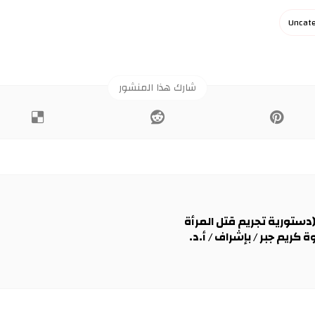
Uncate
(دستورية تجريم قتل المرأة
ة كريم جبر / بإشراف / أ.د.