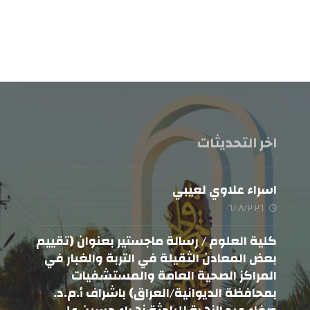
اخر التحديثات
اسراء علاوي لعيبي
٠٦/٠٨/٢٠٢٦
كلية العلوم / رسالة ماجستير بعنوان (تقييم
بعض المعادن الثقيلة في التربة والغبار في
المراكز الصحية العامة والمستشفيات
بمحافظة الديوانية/العراق) باشراف أ.م.د.