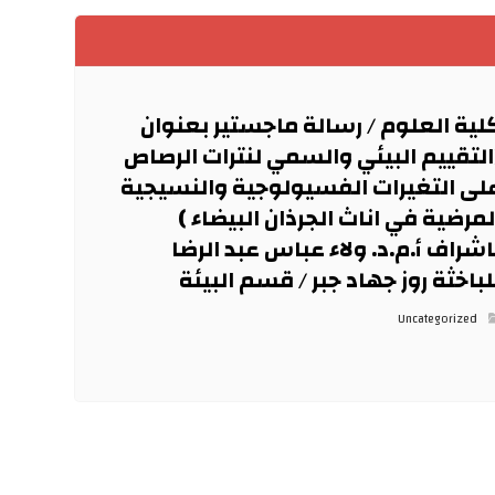
لية العلوم / رسالة ماجستير بعنوان
التقييم البيئي والسمي لنترات الرصاص
لى التغيرات الفسيولوجية والنسيجية
لمرضية في اناث الجرذان البيضاء )
اشراف أ.م.د. ولاء عباس عبد الرضا
لباخثة روز جهاد جبر / قسم البيئة
Uncategorized