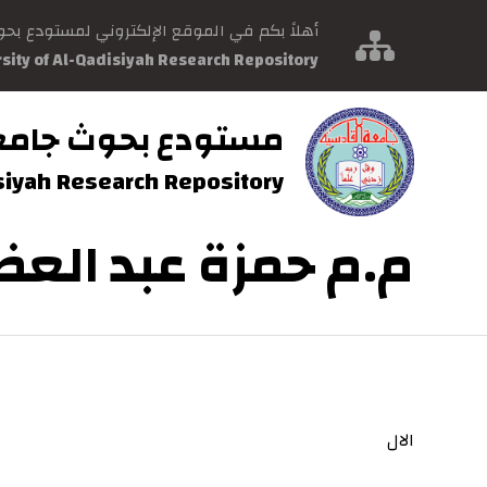
أهلاً بكم في الموقع الإلكتروني لمستودع بح
rsity of Al-Qadisiyah Research Repository
مستودع بحوث جامع
isiyah Research Repository
م.م حمزة عبد العظ
الال