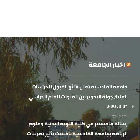
اخبار الجامعة
جامعة القادسية تعلن نتائج القبول للدراسات
العليا/ جولة التدوير بين القنوات للعام الدراسي
٢٠٢٦-٢٠٢٧
٣١/٠٧/٢٠٢٦
رسالة ماجستير في كلية التربية البدنية وعلوم
الرياضة بجامعة القادسية ناقشت تأثير تمرينات