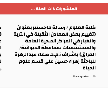
المنشورات ذات الصلة ...
كلية العلوم / رسالة ماجستير بعنوان
ك
(تقييم بعض المعادن الثقيلة في التربة
(
والغبار في المراكز الصحية العامة
ع
والمستشفيات بمحافظة الديوانية/
ا
العراق) باشراف أ.م.د. صفاء عبد الزهرة
ب
للباحثة زهراء حسين علي قسم علوم
ل
الحياة
Uncategorized