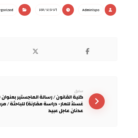
gorized
٢٣/٠٢/٢٠٢٦
Admin١spo
سابق
كلية القانون / رسالة الماجستير بعنوان 
غسلاً للعار- دراسة مقارنة) للباحثة / مرو
عدنان عاجل عبيد