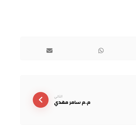
التالي
م.م سامر مهدي