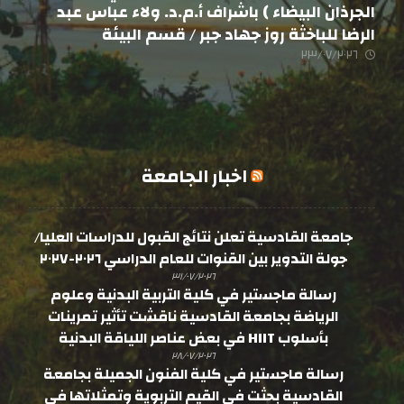
الجرذان البيضاء ) باشراف أ.م.د. ولاء عباس عبد
الرضا للباخثة روز جهاد جبر / قسم البيئة
٢٣/٠٧/٢٠٢٦
اخبار الجامعة
جامعة القادسية تعلن نتائج القبول للدراسات العليا/
جولة التدوير بين القنوات للعام الدراسي ٢٠٢٦-٢٠٢٧
٣١/٠٧/٢٠٢٦
رسالة ماجستير في كلية التربية البدنية وعلوم
الرياضة بجامعة القادسية ناقشت تأثير تمرينات
بأسلوب HIIT في بعض عناصر اللياقة البدنية
٢٨/٠٧/٢٠٢٦
رسالة ماجستير في كلية الفنون الجميلة بجامعة
القادسية بحثت في القيم التربوية وتمثلاتها في