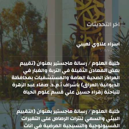
اخر التحديثات
اسراء علاوي لعيبي
٠٦/٠٨/٢٠٢٦
كلية العلوم / رسالة ماجستير بعنوان (تقييم
بعض المعادن الثقيلة في التربة والغبار في
المراكز الصحية العامة والمستشفيات بمحافظة
الديوانية/العراق) باشراف أ.م.د. صفاء عبد الزهرة
للباحثة زهراء حسين علي قسم علوم الحياة
٢٦/٠٧/٢٠٢٦
كلية العلوم / رسالة ماجستير بعنوان (التقييم
البيئي والسمي لنترات الرصاص على التغيرات
الفسيولوجية والنسيجية المرضية في اناث