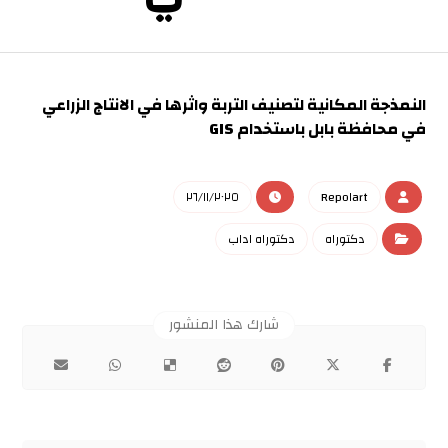
النمذجة المكانية لتصنيف التربة واثرها في الانتاج الزراعي
في محافظة بابل باستخدام GIS
٢٦/١١/٢٠٢٥
Repo١art
دكتوراه
دكتوراه اداب