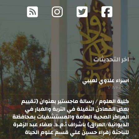
اخر التحديثات
اسراء علاوي لعيبي
٠٦/٠٨/٢٠٢٦
كلية العلوم / رسالة ماجستير بعنوان (تقييم
بعض المعادن الثقيلة في التربة والغبار في
المراكز الصحية العامة والمستشفيات بمحافظة
الديوانية/العراق) باشراف أ.م.د. صفاء عبد الزهرة
للباحثة زهراء حسين علي قسم علوم الحياة