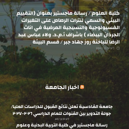
٢٦/٠٧/٢٠٢٦
كلية العلوم / رسالة ماجستير بعنوان (التقييم
البيئي والسمي لنترات الرصاص على التغيرات
الفسيولوجية والنسيجية المرضية في اناث
الجرذان البيضاء ) باشراف أ.م.د. ولاء عباس عبد
الرضا للباخثة روز جهاد جبر / قسم البيئة
٢٣/٠٧/٢٠٢٦
اخبار الجامعة
جامعة القادسية تعلن نتائج القبول للدراسات العليا/
جولة التدوير بين القنوات للعام الدراسي ٢٠٢٦-٢٠٢٧
٣١/٠٧/٢٠٢٦
رسالة ماجستير في كلية التربية البدنية وعلوم