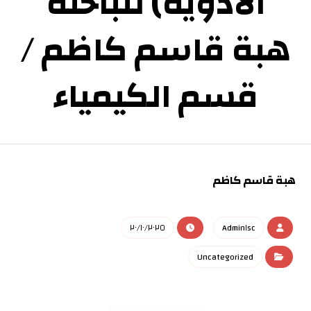
الادوية) للباحثة
هبة قاسم كاظم /
قسم الكيمياء
هبة قاسم كاظم
٢٠/١٠/٢٠٢٥
Admin١sc
Uncategorized