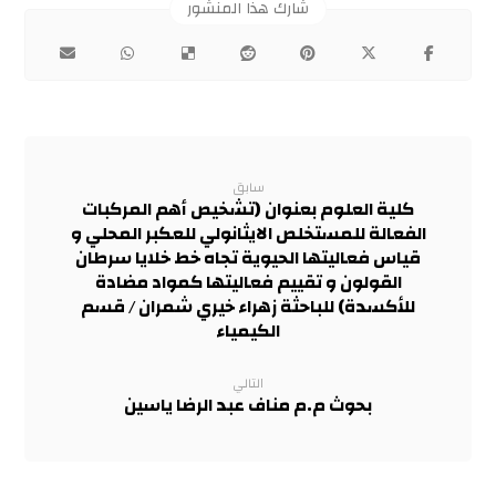
سابق
كلية العلوم بعنوان (تشخيص أهم المركبات
الفعالة للمستخلص الايثانولي للعكبر المحلي و
قياس فعاليتها الحيوية تجاه خط خلايا سرطان
القولون و تقييم فعاليتها كمواد مضادة
للأكسدة) للباحثة زهراء خيري شمران / قسم
الكيمياء
التالي
بحوث م.م مناف عبد الرضا ياسين