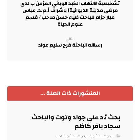
تشخيصية لالتهاب الكبد الوبائي المزمن ب لدى
مرضى مدينة الديوانية) باشراف أ.م.د. عباس
ميار حزام للباحث ضياء حسن صاحب / قسم
علوم الحياة
التالي
رساالة الباحثة فرح سليم عواد
المنشورات ذات الصلة ...
بحث أ.د علي جواد وتوت والباحث
سجاد باقر كاظم
البحوث المنشورة
,
البحوث المنشورة-اداب