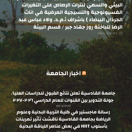
البيئي والسمي لنترات الرصاص على التغيرات
الفسيولوجية والنسيجية المرضية في اناث
الجرذان البيضاء ) باشراف أ.م.د. ولاء عباس عبد
الرضا للباخثة روز جهاد جبر / قسم البيئة
٢٣/٠٧/٢٠٢٦
اخبار الجامعة
جامعة القادسية تعلن نتائج القبول للدراسات العليا/
جولة التدوير بين القنوات للعام الدراسي ٢٠٢٦-٢٠٢٧
٣١/٠٧/٢٠٢٦
رسالة ماجستير في كلية التربية البدنية وعلوم
الرياضة بجامعة القادسية ناقشت تأثير تمرينات
بأسلوب HIIT في بعض عناصر اللياقة البدنية