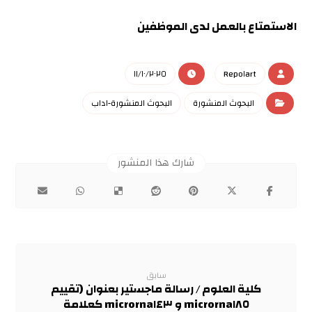
الاستمتاع بالعمل لدى الموظفين
١١/١٠/٢٠٢٥
Repo١art
البحوث المنشورة
البحوث المنشورة-اداب
سابق
كلية العلوم / رسالة ماجستير بعنوان (تقييم
microrna١٨٥ و microrna١٤٣ كعلامة