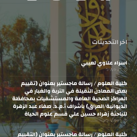
اخر التحديثات
اسراء علاوي لعيبي
٠٦/٠٨/٢٠٢٦
كلية العلوم / رسالة ماجستير بعنوان (تقييم
بعض المعادن الثقيلة في التربة والغبار في
المراكز الصحية العامة والمستشفيات بمحافظة
الديوانية/العراق) باشراف أ.م.د. صفاء عبد الزهرة
للباحثة زهراء حسين علي قسم علوم الحياة
٢٦/٠٧/٢٠٢٦
كلية العلوم / رسالة ماجستير بعنوان (التقييم