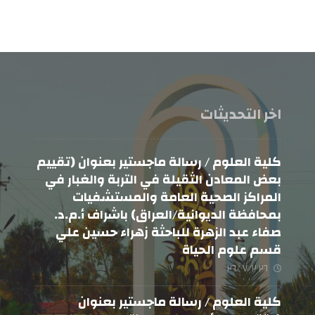
اخر التحديثات
كلية العلوم / رسالة ماجستير بعنوان (تقييم
بعض المعادن الثقيلة في التربة والغبار في
المراكز الصحية العامة والمستشفيات
بمحافظة الديوانية/العراق) باشراف أ.م.د.
صفاء عبد الزهرة للباحثة زهراء حسين علي
قسم علوم الحياة
٢٦/٠٧/٢٠٢٦
كلية العلوم / رسالة ماجستير بعنوان