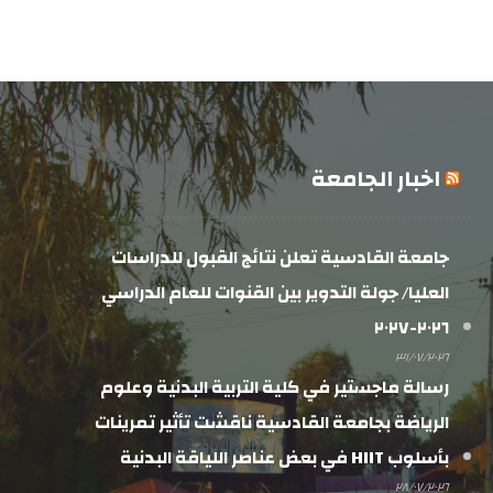
اخبار الجامعة
جامعة القادسية تعلن نتائج القبول للدراسات
العليا/ جولة التدوير بين القنوات للعام الدراسي
٢٠٢٦-٢٠٢٧
٣١/٠٧/٢٠٢٦
رسالة ماجستير في كلية التربية البدنية وعلوم
الرياضة بجامعة القادسية ناقشت تأثير تمرينات
بأسلوب HIIT في بعض عناصر اللياقة البدنية
٢٨/٠٧/٢٠٢٦