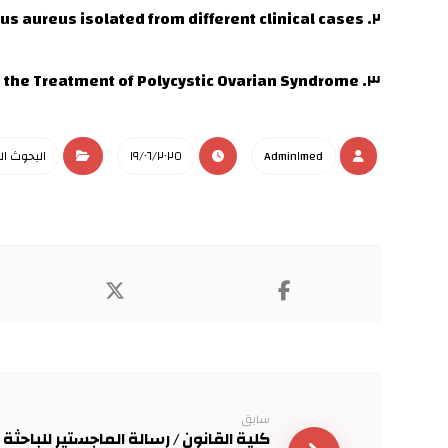
s aureus isolated from different clinical cases
٢.
in the Treatment of Polycystic Ovarian Syndrome
٣.
Admin١med
١٩/٠٦/٢٠٢٥
البحوث ا
سابق
كلية القانون / رسالة الماجستير للباحثة