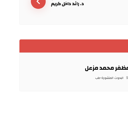
د. رائد داخل كريم
ظفر محمد مزعل
البحوث المنشورة-طب