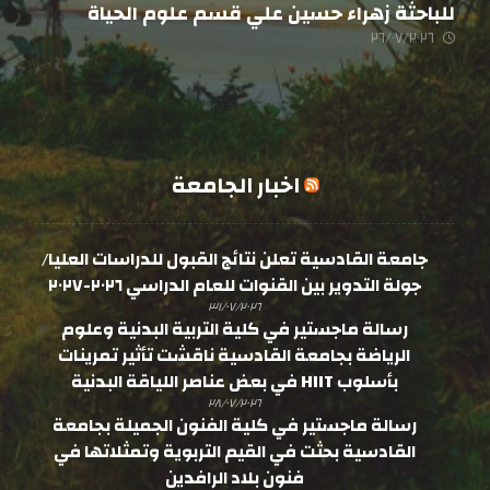
للباحثة زهراء حسين علي قسم علوم الحياة
٢٦/٠٧/٢٠٢٦
اخبار الجامعة
جامعة القادسية تعلن نتائج القبول للدراسات العليا/
جولة التدوير بين القنوات للعام الدراسي ٢٠٢٦-٢٠٢٧
٣١/٠٧/٢٠٢٦
رسالة ماجستير في كلية التربية البدنية وعلوم
الرياضة بجامعة القادسية ناقشت تأثير تمرينات
بأسلوب HIIT في بعض عناصر اللياقة البدنية
٢٨/٠٧/٢٠٢٦
رسالة ماجستير في كلية الفنون الجميلة بجامعة
القادسية بحثت في القيم التربوية وتمثلاتها في
فنون بلاد الرافدين