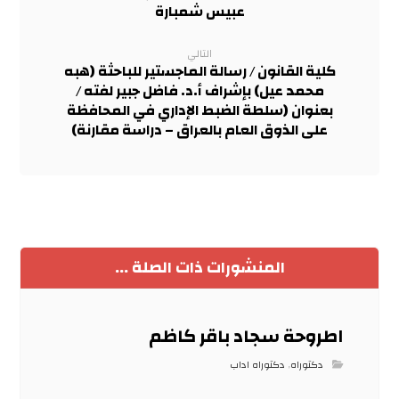
عبيس شمبارة
التالي
كلية القانون / رسالة الماجستير للباحثة (هبه
محمد عيل) بإشراف أ.د. فاضل جبير لفته /
بعنوان (سلطة الضبط الإداري في المحافظة
على الذوق العام بالعراق – دراسة مقارنة)
المنشورات ذات الصلة ...
اطروحة سجاد باقر كاظم
دكتوراه
,
دكتوراه اداب