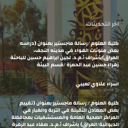
اخر التحديثات
كلية العلوم /رسالة ماجستير بعنوان (دراسه
بعض ملوثات الهواء في مدينه النجف،
العراق)بأشراف أ.م.د. لجين ابراهيم حسين للباحثة
زهراء حسين عبد الحمزة /قسم البيئة
٠٨/٠٨/٢٠٢٦
اسراء علاوي لعيبي
٠٦/٠٨/٢٠٢٦
كلية العلوم / رسالة ماجستير بعنوان (تقييم
بعض المعادن الثقيلة في التربة والغبار في
المراكز الصحية العامة والمستشفيات بمحافظة
الديوانية/العراق) باشراف أ.م.د. صفاء عبد الزهرة