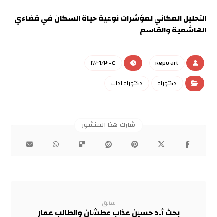
التحليل المكاني لمؤشرات نوعية حياة السكان في قضاءي
الهاشمية والقاسم
١٧/٠٦/٢٠٢٥
Repo١art
دكتوراه
دكتوراه اداب
سابق
بحث أ.د حسين عذاب عطشان والطالب عمار