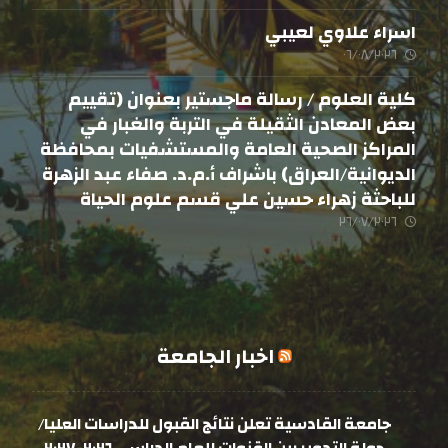
اسراء علاوي لعيبي
٠٦/٠٨/٢٠٢٦
كلية العلوم / رسالة ماجستير بعنوان (تقييم
بعض المعادن الثقيلة في التربة والغبار في
المراكز الصحية العامة والمستشفيات بمحافظة
الديوانية/العراق) باشراف أ.م.د. صفاء عبد الزهرة
للباحثة زهراء حسين علي قسم علوم الحياة
٢٦/٠٧/٢٠٢٦
اخبار الجامعة
جامعة القادسية تعلن نتائج القبول للدراسات العليا/