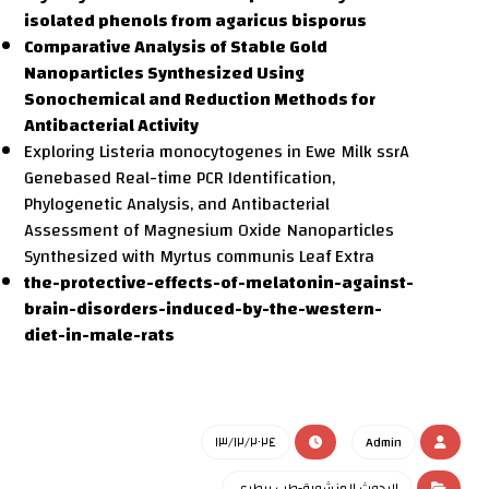
isolated phenols from agaricus bisporus
Comparative Analysis of Stable Gold
Nanoparticles Synthesized Using
Sonochemical and Reduction Methods for
Antibacterial Activity
Exploring Listeria monocytogenes in Ewe Milk ssrA
Genebased Real-time PCR Identification,
Phylogenetic Analysis, and Antibacterial
Assessment of Magnesium Oxide Nanoparticles
Synthesized with Myrtus communis Leaf Extra
the-protective-effects-of-melatonin-against-
brain-disorders-induced-by-the-western-
diet-in-male-rats
١٣/١٢/٢٠٢٤
Admin
البحوث المنشورة-طب بيطري