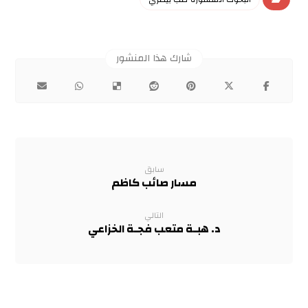
سابق
مسار صائب كاظم
التالي
د. هبـة متعب فجـة الخزاعي