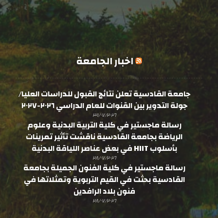
اخبار الجامعة
جامعة القادسية تعلن نتائج القبول للدراسات العليا/
جولة التدوير بين القنوات للعام الدراسي ٢٠٢٦-٢٠٢٧
٣١/٠٧/٢٠٢٦
رسالة ماجستير في كلية التربية البدنية وعلوم
الرياضة بجامعة القادسية ناقشت تأثير تمرينات
بأسلوب HIIT في بعض عناصر اللياقة البدنية
٢٨/٠٧/٢٠٢٦
رسالة ماجستير في كلية الفنون الجميلة بجامعة
القادسية بحثت في القيم التربوية وتمثلاتها في
فنون بلاد الرافدين
٢٨/٠٧/٢٠٢٦