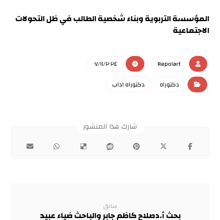
المؤسسة التربوية وبناء شخصية الطالب في ظل التحولات
الاجتماعية
٠٧/١١/٢٠٢٤
Repo١art
دكتوراه
دكتوراه اداب
سابق
بحث أ.دصلاح كاظم جابر والباحث ضياء عبيد