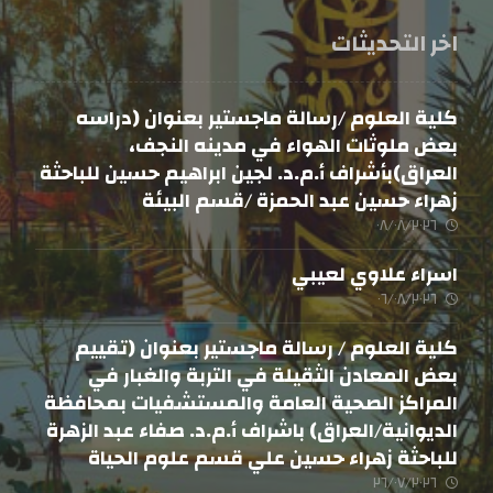
اخر التحديثات
كلية العلوم /رسالة ماجستير بعنوان (دراسه
بعض ملوثات الهواء في مدينه النجف،
العراق)بأشراف أ.م.د. لجين ابراهيم حسين للباحثة
زهراء حسين عبد الحمزة /قسم البيئة
٠٨/٠٨/٢٠٢٦
اسراء علاوي لعيبي
٠٦/٠٨/٢٠٢٦
كلية العلوم / رسالة ماجستير بعنوان (تقييم
بعض المعادن الثقيلة في التربة والغبار في
المراكز الصحية العامة والمستشفيات بمحافظة
الديوانية/العراق) باشراف أ.م.د. صفاء عبد الزهرة
للباحثة زهراء حسين علي قسم علوم الحياة
٢٦/٠٧/٢٠٢٦