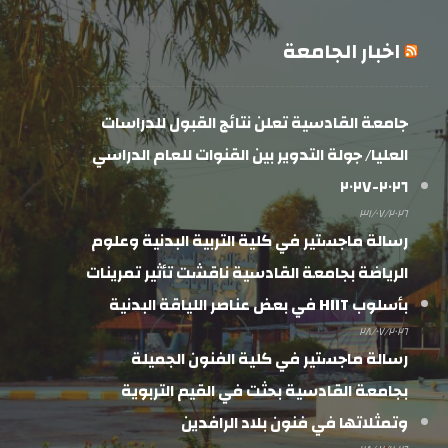
اخبار الجامعة
جامعة القادسية تعلن نتائج القبول للدراسات
العليا/ جولة التدوير بين القنوات للعام الدراسي
٢٠٢٦-٢٠٢٧
٣١/٠٧/٢٠٢٦
رسالة ماجستير في كلية التربية البدنية وعلوم
الرياضة بجامعة القادسية ناقشت تأثير تمرينات
بأسلوب HIIT في بعض عناصر اللياقة البدنية
٢٨/٠٧/٢٠٢٦
رسالة ماجستير في كلية الفنون الجميلة
بجامعة القادسية بحثت في القيم التربوية
وتمثلاتها في فنون بلاد الرافدين