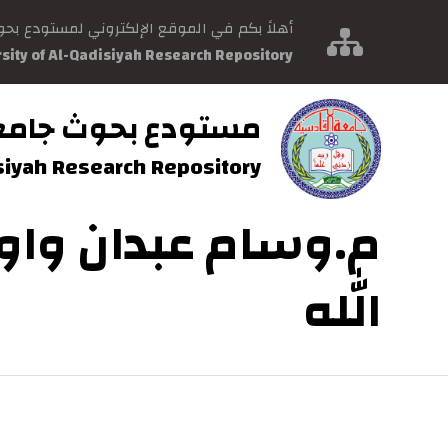
أهلاً بكم في الموقع الإلكتروني لمستودع بح
rsity of Al-Qadisiyah Research Repository
مستودع بحوث جامع
isiyah Research Repository
م.وسام عبدان واوي
الله