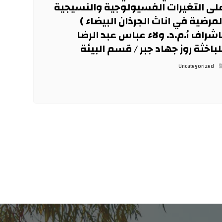
لى التغيرات الفسيولوجية والنسيجية
لمرضية في اناث الجرذان البيضاء )
اشراف أ.م.د. ولاء عباس عبد الرضا
لباخثة روز جهاد جبر / قسم البيئة
Uncategorized