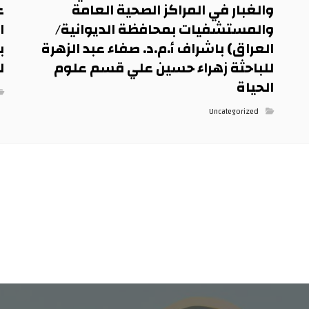
والغبار في المراكز الصحية العامة
ع
والمستشفيات بمحافظة الديوانية/
ا
العراق) باشراف أ.م.د. صفاء عبد الزهرة
ب
للباحثة زهراء حسين علي قسم علوم
ل
الحياة
Uncategorized