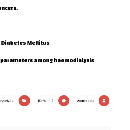
ypes of Cancers.
h Diabetes Mellitus
.
egorized
١٤/٠٧/٢٠٢٤
Admin١edu