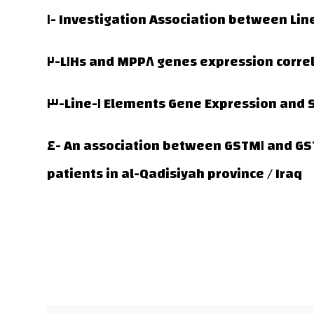
٢-L١Hs and MPP٨ genes expres
٣-Line-١ Elements Gene Expression
٤- An association between GSTM١ and GSTT١ gene polymorphism with some physiological parameters among haemodialysis
patients in al-Qadisiyah province / Iraq