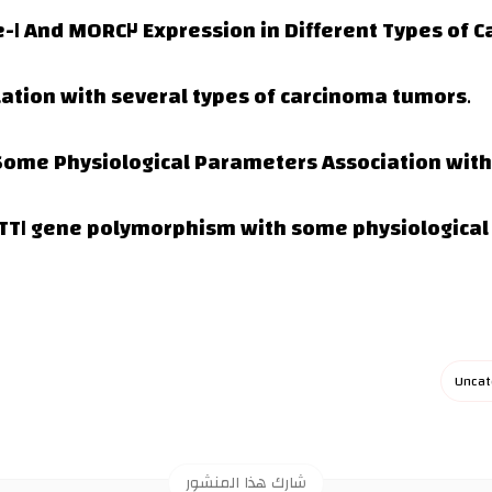
١- Investigation Association between Line-١ And MORC٢ Expression in Different T
sion correlation with several types of carcinoma tumors
.
 and Some Physiological Parameters Association wit
Uncat