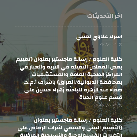
اخر التحديثات
اسراء علاوي لعيبي
٠٦/٠٨/٢٠٢٦
كلية العلوم / رسالة ماجستير بعنوان (تقييم
بعض المعادن الثقيلة في التربة والغبار في
المراكز الصحية العامة والمستشفيات
بمحافظة الديوانية/العراق) باشراف أ.م.د.
صفاء عبد الزهرة للباحثة زهراء حسين علي
قسم علوم الحياة
٢٦/٠٧/٢٠٢٦
كلية العلوم / رسالة ماجستير بعنوان
(التقييم البيئي والسمي لنترات الرصاص على
التغيرات الفسيولوجية والنسيجية المرضية