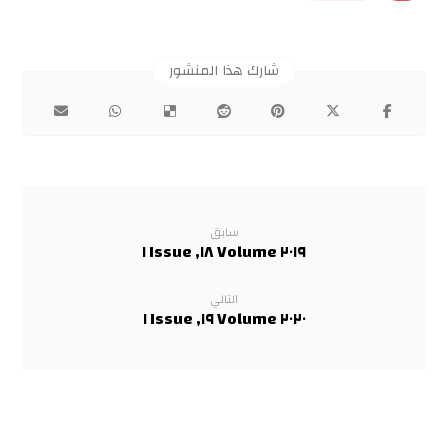
سابق
٢٠١٩ Volume ١٨, Issue ١
التالي
٢٠٢٠ Volume ١٩, Issue ١