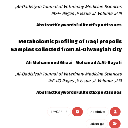
Al-Qadisiyah Journal of Veterinary Medicine Sciences,
٢٠١٩, Volume ١٨, Issue ٢, Pages ٢٠-٢٤
Abstract
Keywords
Fulltext
Export
Issues
Metabolomic profiling of Iraqi propolis
Samples Collected from Al-Diwanyiah city
Ali Mohammed Ghazi
,
Mohanad A.Al-Bayati
Al-Qadisiyah Journal of Veterinary Medicine Sciences,
٢٠١٩, Volume ١٨, Issue ٢, Pages ٢٥-٣٤
Abstract
Keywords
Fulltext
Export
Issues
١٢/٠٥/٢٠٢٣
Admin١vm
غير مصنف