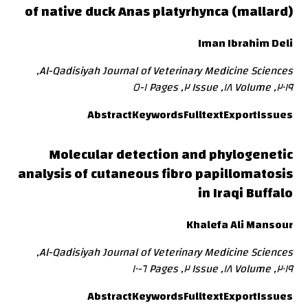
of native duck Anas platyrhynca (mallard)
Iman Ibrahim Deli
Al-Qadisiyah Journal of Veterinary Medicine Sciences,
٢٠١٩, Volume ١٨, Issue ٢, Pages ١-٥
Abstract
Keywords
Fulltext
Export
Issues
Molecular detection and phylogenetic
analysis of cutaneous fibro papillomatosis
in Iraqi Buffalo
Khalefa Ali Mansour
Al-Qadisiyah Journal of Veterinary Medicine Sciences,
٢٠١٩, Volume ١٨, Issue ٢, Pages ٦-١٠
Abstract
Keywords
Fulltext
Export
Issues