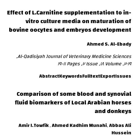
Effect of L.Carnitine supplementation to in-
vitro culture media on maturation of
bovine oocytes and embryos development
Ahmed S. Al-Ebady
Al-Qadisiyah Journal of Veterinary Medicine Sciences,
٢٠١٩, Volume ١٨, Issue ٢, Pages ١١-١٩
Abstract
Keywords
Fulltext
Export
Issues
Comparison of some blood and synovial
fluid biomarkers of Local Arabian horses
and donkeys
Amir I.Towfik
,
Ahmed Kadhim Munahi
,
Abbas Ali
Hussein