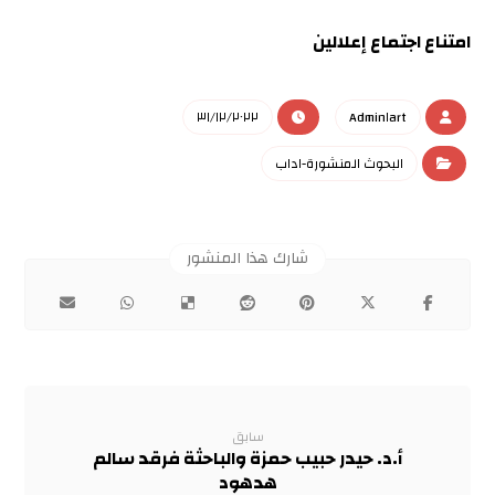
امتناع اجتماع إعلالين
٣١/١٢/٢٠٢٢
Admin١art
البحوث المنشورة-اداب
سابق
أ.د. حيدر حبيب حمزة والباحثة فرقد سالم
هدهود