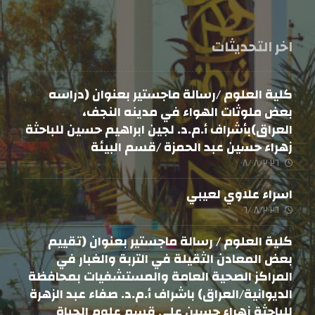
اخر التحديثات
كلية العلوم /رسالة ماجستير بعنوان (دراسه
بعض ملوثات الهواء في مدينه النجف،
العراق)بأشراف أ.م.د. لجين ابراهيم حسين للباحثة
زهراء حسين عبد الحمزة /قسم البيئة
٠٨/٠٨/٢٠٢٦
اسراء علاوي لعيبي
٠٦/٠٨/٢٠٢٦
كلية العلوم / رسالة ماجستير بعنوان (تقييم
بعض المعادن الثقيلة في التربة والغبار في
المراكز الصحية العامة والمستشفيات بمحافظة
الديوانية/العراق) باشراف أ.م.د. صفاء عبد الزهرة
للباحثة زهراء حسين علي قسم علوم الحياة