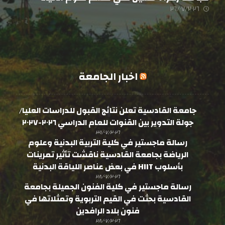
٢٦/٠٧/٢٠٢٦
اخبار الجامعة
جامعة القادسية تعلن نتائج القبول للدراسات العليا/
جولة التدوير بين القنوات للعام الدراسي ٢٠٢٦-٢٠٢٧
٣١/٠٧/٢٠٢٦
رسالة ماجستير في كلية التربية البدنية وعلوم
الرياضة بجامعة القادسية ناقشت تأثير تمرينات
بأسلوب HIIT في بعض عناصر اللياقة البدنية
٢٨/٠٧/٢٠٢٦
رسالة ماجستير في كلية الفنون الجميلة بجامعة
القادسية بحثت في القيم التربوية وتمثلاتها في
فنون بلاد الرافدين
٢٨/٠٧/٢٠٢٦