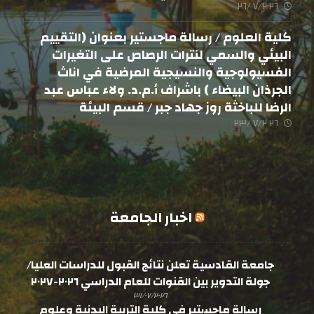
٢٦/٠٧/٢٠٢٦
كلية العلوم / رسالة ماجستير بعنوان (التقييم
البيئي والسمي لنترات الرصاص على التغيرات
الفسيولوجية والنسيجية المرضية في اناث
الجرذان البيضاء ) باشراف أ.م.د. ولاء عباس عبد
الرضا للباخثة روز جهاد جبر / قسم البيئة
٢٣/٠٧/٢٠٢٦
اخبار الجامعة
جامعة القادسية تعلن نتائج القبول للدراسات العليا/
جولة التدوير بين القنوات للعام الدراسي ٢٠٢٦-٢٠٢٧
٣١/٠٧/٢٠٢٦
رسالة ماجستير في كلية التربية البدنية وعلوم