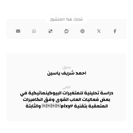
سابق
احمد شريف ياسين
التالي
دراسة تحليلية للمتغيرات البيوكينماتيكية في
بعض فعاليات العاب القوى وفق الكاميرات
المتعقبة بتقنية pixy٢￼￼￼￼ والثابتة