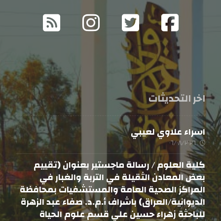
اخر التحديثات
اسراء علاوي لعيبي
٠٦/٠٨/٢٠٢٦
كلية العلوم / رسالة ماجستير بعنوان (تقييم
بعض المعادن الثقيلة في التربة والغبار في
المراكز الصحية العامة والمستشفيات بمحافظة
الديوانية/العراق) باشراف أ.م.د. صفاء عبد الزهرة
للباحثة زهراء حسين علي قسم علوم الحياة