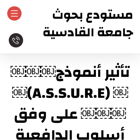
مستودع بحوث
جامعة القادسية
تأثير أنموذج￼￼￼
￼ (A.S.S.U.R.E)￼
￼￼￼ على وفق
أسلوب الدافعية