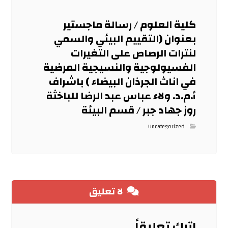
كلية العلوم / رسالة ماجستير
بعنوان (التقييم البيئي والسمي
لنترات الرصاص على التغيرات
الفسيولوجية والنسيجية المرضية
في اناث الجرذان البيضاء ) باشراف
أ.م.د. ولاء عباس عبد الرضا للباخثة
روز جهاد جبر / قسم البيئة
Uncategorized
لا تعليق
اترك تعليقاً