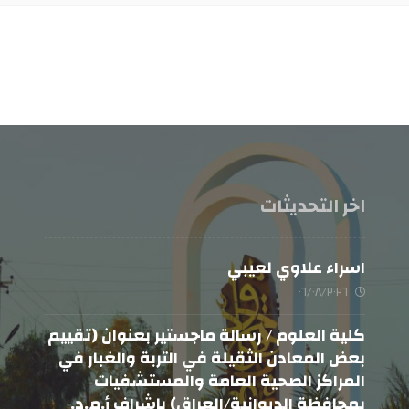
اخر التحديثات
اسراء علاوي لعيبي
٠٦/٠٨/٢٠٢٦
كلية العلوم / رسالة ماجستير بعنوان (تقييم
بعض المعادن الثقيلة في التربة والغبار في
المراكز الصحية العامة والمستشفيات
بمحافظة الديوانية/العراق) باشراف أ.م.د.