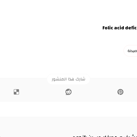
Folic acid def
صيدلة