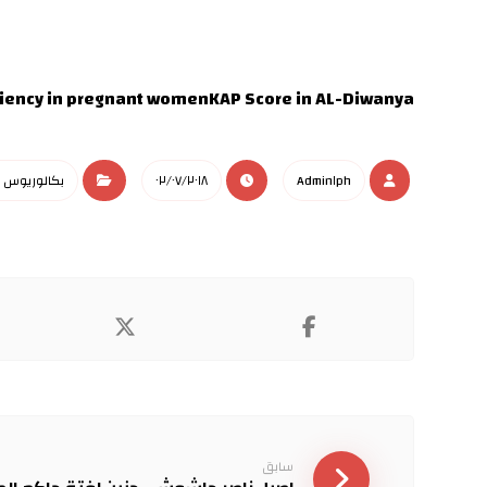
iciency in pregnant women
KAP Score in AL-Diwanya
Admin١ph
٠٢/٠٧/٢٠١٨
بكالوريوس 
سابق