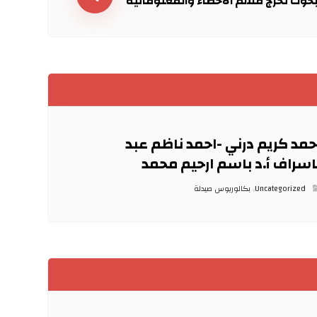
حوث تخرج قسم الاحصاء والمعلوماتية
حمد كريم درني -احمد ناظم عبد
اسراف أ.د باسم ارحيم محمد
Uncategorized
,
بكالوريوس صيدلة