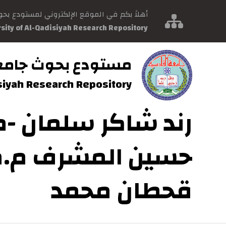
أهلاً بكم في الموقع الإلكتروني لمستودع بح
rsity of Al-Qadisiyah Research Repository
مستودع بحوث جامع
isiyah Research Repository
رند شاكر سلمان -
حسين المشرف م.م
قحطان محمد