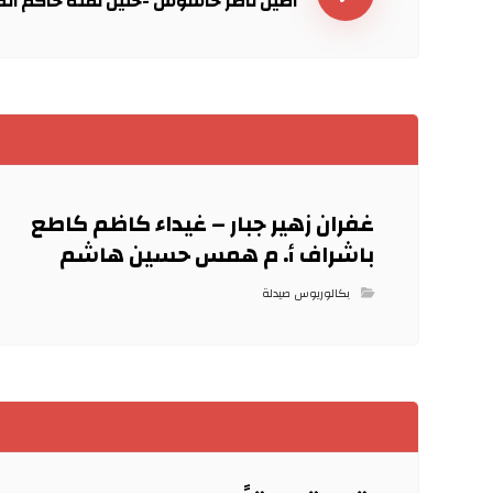
اصيل ناصر حاشوش -حنين لفتة حاكم ا
غفران زهير جبار – غيداء كاظم كاطع
باشراف أ. م همس حسين هاشم
بكالوريوس صيدلة