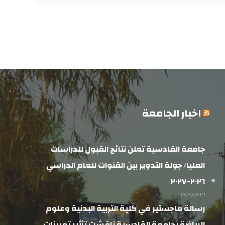
اخبار الجامعة
جامعة القادسية تعلن نتائج القبول للدراسات
العليا/ جولة التدوير بين القنوات للعام الدراسي
٢٠٢٦-٢٠٢٧
٣١/٠٧/٢٠٢٦
رسالة ماجستير في كلية التربية البدنية وعلوم
الرياضة بجامعة القادسية ناقشت تأثير تمرينات