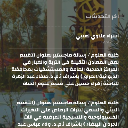
اخر التحديثات
اسراء علاوي لعيبي
٠٦/٠٨/٢٠٢٦
كلية العلوم / رسالة ماجستير بعنوان (تقييم
بعض المعادن الثقيلة في التربة والغبار في
المراكز الصحية العامة والمستشفيات بمحافظة
الديوانية/العراق) باشراف أ.م.د. صفاء عبد الزهرة
للباحثة زهراء حسين علي قسم علوم الحياة
٢٦/٠٧/٢٠٢٦
كلية العلوم / رسالة ماجستير بعنوان (التقييم
البيئي والسمي لنترات الرصاص على التغيرات
الفسيولوجية والنسيجية المرضية في اناث
الجرذان البيضاء ) باشراف أ.م.د. ولاء عباس عبد