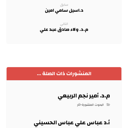
سابق
د.اسيل سامي امين
التالي
م.د. ولاء صادق عبد علي
المنشورات ذات الصلة ...
م.د. أمير نجم الربيعي
البحوث المنشورة-اثار
أ.د عباس علي عباس الحسيني