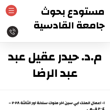
مستودع بحوث
جامعة القادسية
م.د. حيدر عقيل عبد
عبد الرضا
١- اعمال الملك ابي سين اخر ملوك سلالة اور الثالثة ٢٠٢٨ –
٢٠٠٤ ق.م .