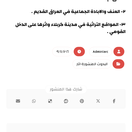
٢- العنف والابادة الجماعية في العراق القديم .
٣- المواقع التراثية في مدينة كربلاء واثرها على الدخل
القومي .
٠٩/١١/٢٠١٦
Admin١arc
البحوث المنشورة-اثار