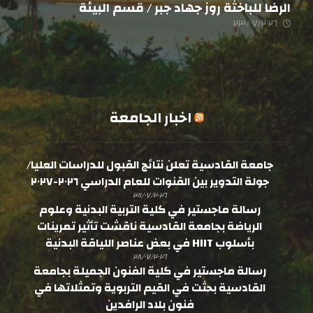
الرضا للباخثة روز جهاد جبر / قسم البيئة
٢٣/٠٧/٢٠٢٦
اخبار الجامعة
جامعة القادسية تعلن نتائج القبول للدراسات العليا/
جولة التدوير بين القنوات للعام الدراسي ٢٠٢٦-٢٠٢٧
٣١/٠٧/٢٠٢٦
رسالة ماجستير في كلية التربية البدنية وعلوم
الرياضة بجامعة القادسية ناقشت تأثير تمرينات
بأسلوب HIIT في بعض عناصر اللياقة البدنية
٢٨/٠٧/٢٠٢٦
رسالة ماجستير في كلية الفنون الجميلة بجامعة
القادسية بحثت في القيم التربوية وتمثلاتها في
فنون بلاد الرافدين