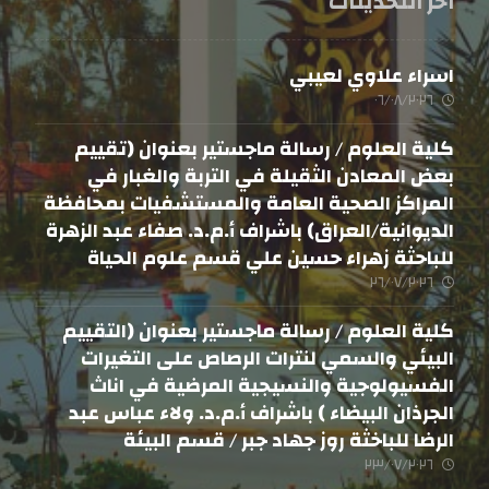
اخر التحديثات
اسراء علاوي لعيبي
٠٦/٠٨/٢٠٢٦
كلية العلوم / رسالة ماجستير بعنوان (تقييم
بعض المعادن الثقيلة في التربة والغبار في
المراكز الصحية العامة والمستشفيات بمحافظة
الديوانية/العراق) باشراف أ.م.د. صفاء عبد الزهرة
للباحثة زهراء حسين علي قسم علوم الحياة
٢٦/٠٧/٢٠٢٦
كلية العلوم / رسالة ماجستير بعنوان (التقييم
البيئي والسمي لنترات الرصاص على التغيرات
الفسيولوجية والنسيجية المرضية في اناث
الجرذان البيضاء ) باشراف أ.م.د. ولاء عباس عبد
الرضا للباخثة روز جهاد جبر / قسم البيئة
٢٣/٠٧/٢٠٢٦