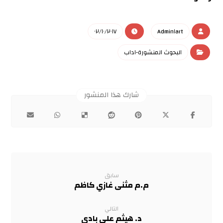
٠٢/١٠/٢٠١٧
Admin١art
البحوث المنشورة-اداب
سابق
م.م مثنى غازي كاظم
التالي
د. هيثم علي بادي