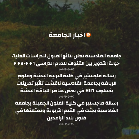
اخبار الجامعة
جامعة القادسية تعلن نتائج القبول للدراسات العليا/
جولة التدوير بين القنوات للعام الدراسي ٢٠٢٦-٢٠٢٧
٣١/٠٧/٢٠٢٦
رسالة ماجستير في كلية التربية البدنية وعلوم
الرياضة بجامعة القادسية ناقشت تأثير تمرينات
بأسلوب HIIT في بعض عناصر اللياقة البدنية
٢٨/٠٧/٢٠٢٦
رسالة ماجستير في كلية الفنون الجميلة بجامعة
القادسية بحثت في القيم التربوية وتمثلاتها في
فنون بلاد الرافدين
٢٨/٠٧/٢٠٢٦