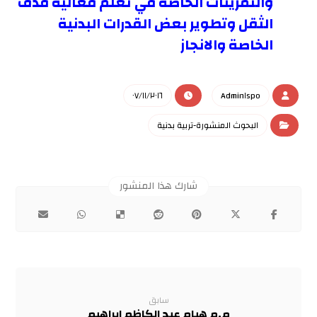
والتمرينات الخاصة في تعلم فعالية قذف
الثقل وتطوير بعض القدرات البدنية
الخاصة والانجاز
٠٧/١١/٢٠١٦
Admin١spo
البحوث المنشورة-تربية بدنية
سابق
م.م هيام عبد الكاظم ابراهيم