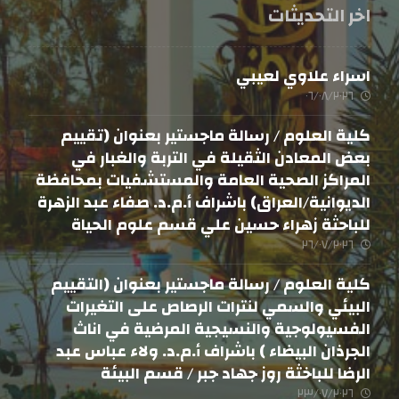
اخر التحديثات
اسراء علاوي لعيبي
٠٦/٠٨/٢٠٢٦
كلية العلوم / رسالة ماجستير بعنوان (تقييم
بعض المعادن الثقيلة في التربة والغبار في
المراكز الصحية العامة والمستشفيات بمحافظة
الديوانية/العراق) باشراف أ.م.د. صفاء عبد الزهرة
للباحثة زهراء حسين علي قسم علوم الحياة
٢٦/٠٧/٢٠٢٦
كلية العلوم / رسالة ماجستير بعنوان (التقييم
البيئي والسمي لنترات الرصاص على التغيرات
الفسيولوجية والنسيجية المرضية في اناث
الجرذان البيضاء ) باشراف أ.م.د. ولاء عباس عبد
الرضا للباخثة روز جهاد جبر / قسم البيئة
٢٣/٠٧/٢٠٢٦