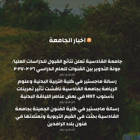
اخبار الجامعة
جامعة القادسية تعلن نتائج القبول للدراسات العليا/
جولة التدوير بين القنوات للعام الدراسي ٢٠٢٦-٢٠٢٧
٣١/٠٧/٢٠٢٦
رسالة ماجستير في كلية التربية البدنية وعلوم
الرياضة بجامعة القادسية ناقشت تأثير تمرينات
بأسلوب HIIT في بعض عناصر اللياقة البدنية
٢٨/٠٧/٢٠٢٦
رسالة ماجستير في كلية الفنون الجميلة بجامعة
القادسية بحثت في القيم التربوية وتمثلاتها في
فنون بلاد الرافدين
٢٨/٠٧/٢٠٢٦