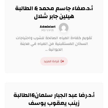
أ.د.صفاء جاسم محمد & الطالبة
هيلين جابر شلال
Admin١art
٢٥/٠١/٢٠١٨
تقويم كفاءة المياه الصالحة للشرب واحتياجات
السكان المستقبلية من المياه في مدينة
الديوانية ...
قراءة المزيد
أ.د.رضا عبد الجبار سلمان&الطالبة
زينب يعقوب يوسف