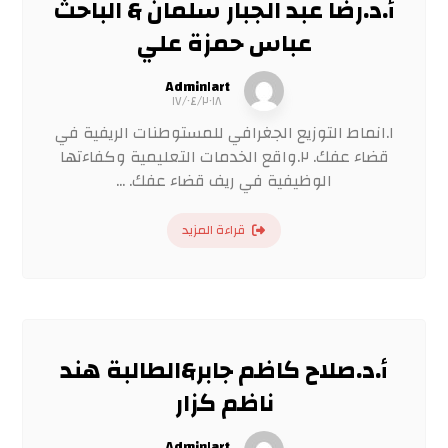
أ.د.رضا عبد الجبار سلمان & الباحث
عباس حمزة علي
Admin١art
١٧/٠٤/٢٠١٨
١.انماط التوزيع الجغرافي للمستوطنات الريفية في
قضاء عفك. ٢.واقع الخدمات التعليمية وكفاءتها
الوظيفية في ريف قضاء عفك. ...
قراءة المزيد
أ.د.صلاح كاظم جابر&الطالبة هند
ناظم كزار
Admin١art