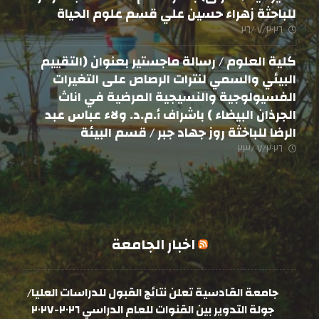
للباحثة زهراء حسين علي قسم علوم الحياة
٢٦/٠٧/٢٠٢٦
كلية العلوم / رسالة ماجستير بعنوان (التقييم
البيئي والسمي لنترات الرصاص على التغيرات
الفسيولوجية والنسيجية المرضية في اناث
الجرذان البيضاء ) باشراف أ.م.د. ولاء عباس عبد
الرضا للباخثة روز جهاد جبر / قسم البيئة
٢٣/٠٧/٢٠٢٦
اخبار الجامعة
جامعة القادسية تعلن نتائج القبول للدراسات العليا/
جولة التدوير بين القنوات للعام الدراسي ٢٠٢٦-٢٠٢٧