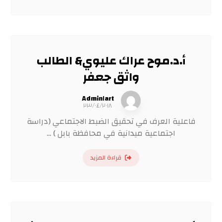
أ.د.موح عراك عليوي& الطالب
واثق جعفر
Admin١art
٢٣/٠٤/٢٠١٨
فاعلية العرف في تحقيق الضبط الاجتماعي (دراسة
اجتماعية ميدانية في محافظة بابل ) ...
قراءة المزيد