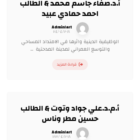
أ.د.صفاء جاسم محمد & الطالب
احمد حمادي عبيد
Admin١art
٢٤/٠٤/٢٠١٨
الوظيفية الدينية واثرها في الامتداد المساحي
والتوسع العمراني لمدينة المدحتية ...
قراءة المزيد
أ.م.د.علي جواد وتوت & الطالب
حسين مطر وناس
Admin١art
٢٣/٠٤/٢٠١٨