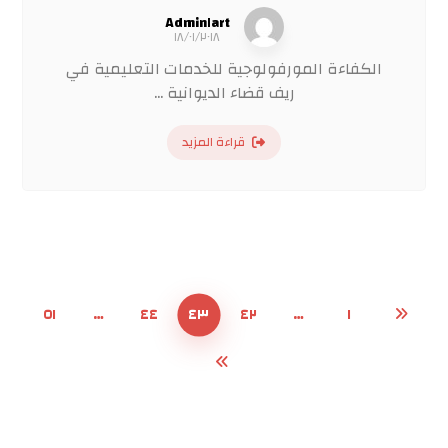
Admin١art
١٨/٠١/٢٠١٨
الكفاءة المورفولوجية للخدمات التعليمية في
ريف قضاء الديوانية ...
قراءة المزيد
٥١
…
٤٤
٤٣
٤٢
…
١