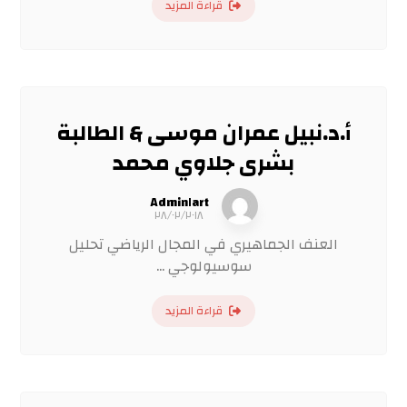
قراءة المزيد
أ.د.نبيل عمران موسى & الطالبة
بشرى جلاوي محمد
Admin١art
٢٨/٠٢/٢٠١٨
العنف الجماهيري في المجال الرياضي تحليل
سوسيولوجي ...
قراءة المزيد