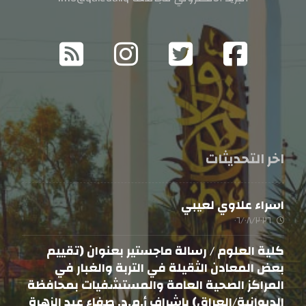
اخر التحديثات
اسراء علاوي لعيبي
٠٦/٠٨/٢٠٢٦
كلية العلوم / رسالة ماجستير بعنوان (تقييم
بعض المعادن الثقيلة في التربة والغبار في
المراكز الصحية العامة والمستشفيات بمحافظة
الديوانية/العراق) باشراف أ.م.د. صفاء عبد الزهرة