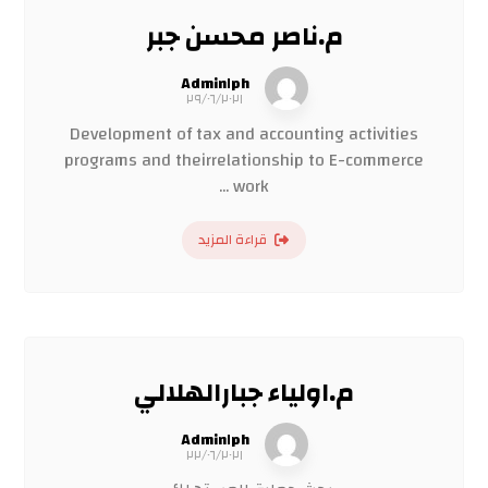
م.ناصر محسن جبر
Admin١ph
٢٩/٠٦/٢٠٢١
Development of tax and accounting activities
programs and theirrelationship to E-commerce
work ...
قراءة المزيد
م.اولياء جبارالهلالي
Admin١ph
٢٢/٠٦/٢٠٢١