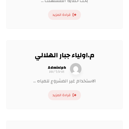
بحث حماية المستهلك ...
قراءة المزيد
م.اولياء جبار الهلالي
Admin١ph
٢٢/٠٦/٢٠٢١
الاستخدام غير المشروع للمياه ...
قراءة المزيد