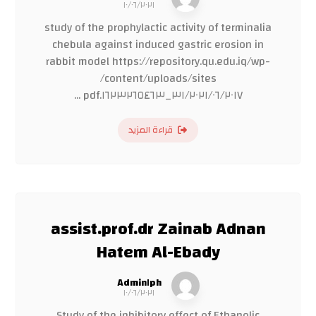
١٠/٠٦/٢٠٢١
study of the prophylactic activity of terminalia
chebula against induced gastric erosion in
rabbit model https://repository.qu.edu.iq/wp-
content/uploads/sites/
٣١/٢٠٢١/٠٦/٢٠١٧_١٦٢٣٢٦٥٤٦٣.pdf ...
قراءة المزيد
assist.prof.dr Zainab Adnan
Hatem Al-Ebady
Admin١ph
١٠/٠٦/٢٠٢١
Study of the inhibitory effect of Ethanolic