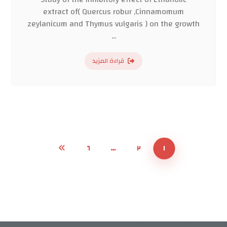
extract of( Quercus robur ,Cinnamomum
zeylanicum and Thymus vulgaris ) on the growth
...
قراءة المزيد
٦
…
٢
١