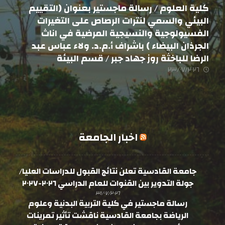
كلية العلوم / رسالة ماجستير بعنوان (التقييم
البيئي والسمي لنترات الرصاص على التغيرات
الفسيولوجية والنسيجية المرضية في اناث
الجرذان البيضاء ) باشراف أ.م.د. ولاء عباس عبد
الرضا للباخثة روز جهاد جبر / قسم البيئة
٢٣/٠٧/٢٠٢٦
اخبار الجامعة
جامعة القادسية تعلن نتائج القبول للدراسات العليا/
جولة التدوير بين القنوات للعام الدراسي ٢٠٢٦-٢٠٢٧
٣١/٠٧/٢٠٢٦
رسالة ماجستير في كلية التربية البدنية وعلوم
الرياضة بجامعة القادسية ناقشت تأثير تمرينات