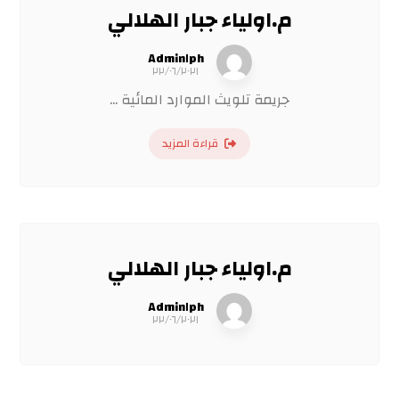
م.اولياء جبار الهلالي
Admin١ph
٢٢/٠٦/٢٠٢١
جريمة تلويث الموارد المائية ...
قراءة المزيد
م.اولياء جبار الهلالي
Admin١ph
٢٢/٠٦/٢٠٢١