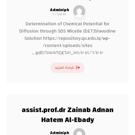
Admin١ph
١٠/٠٦/٢٠٢١
Determination of Chemical Potential for
Stavudine(D٤T) Diffusion through SDS Micelle
Solution https://repository.qu.edu.iq/wp-
content/uploads/sites/
٣١/٢٠٢١/٠٦/٢٠٢٠_١٦٢٣٢٦٥٤٦٣.pdf ...
قراءة المزيد
assist.prof.dr Zainab Adnan
Hatem Al-Ebady
Admin١ph