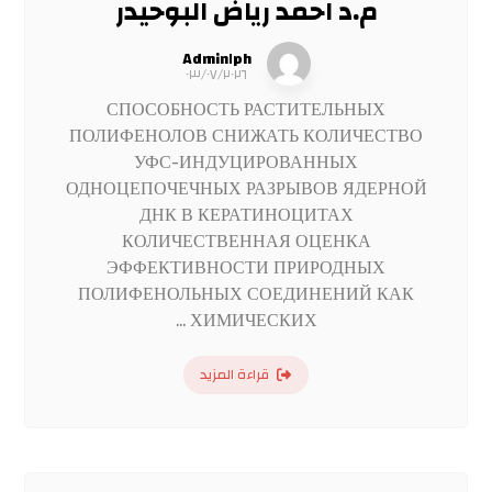
م.د احمد رياض البوحيدر
Admin١ph
٠٣/٠٧/٢٠٢٦
СПОСОБНОСТЬ РАСТИТЕЛЬНЫХ
ПОЛИФЕНОЛОВ СНИЖАТЬ КОЛИЧЕСТВО
УФС-ИНДУЦИРОВАННЫХ
ОДНОЦЕПОЧЕЧНЫХ РАЗРЫВОВ ЯДЕРНОЙ
ДНК В КЕРАТИНОЦИТАХ
КОЛИЧЕСТВЕННАЯ ОЦЕНКА
ЭФФЕКТИВНОСТИ ПРИРОДНЫХ
ПОЛИФЕНОЛЬНЫХ СОЕДИНЕНИЙ КАК
ХИМИЧЕСКИХ ...
قراءة المزيد