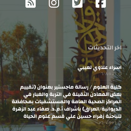
اخر التحديثات
اسراء علاوي لعيبي
٠٦/٠٨/٢٠٢٦
كلية العلوم / رسالة ماجستير بعنوان (تقييم
بعض المعادن الثقيلة في التربة والغبار في
المراكز الصحية العامة والمستشفيات بمحافظة
الديوانية/العراق) باشراف أ.م.د. صفاء عبد الزهرة
للباحثة زهراء حسين علي قسم علوم الحياة
٢٦/٠٧/٢٠٢٦